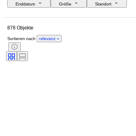
Enddatum
Größe
Standort
Abmessungen
Marke
Objekt
Herkunftsland
878 Objekte
Material
Zustand
Periode
Stil
Unterschrift
Farbe
Sortieren nach
relevanz
Verkauft von
Nautische Lampe
Epoche
Schöpfer
Modell