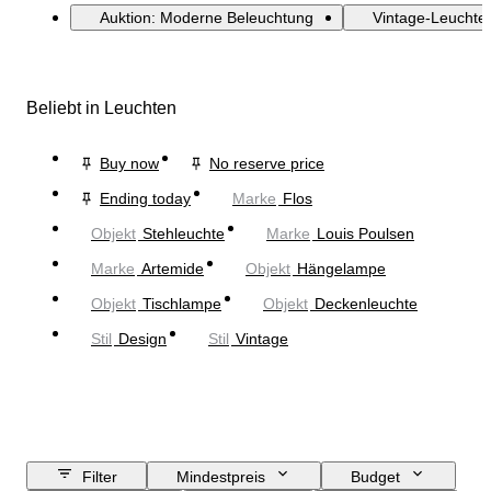
Auktion: Moderne Beleuchtung
Vintage-Leuchte
Beliebt in Leuchten
Buy now
No reserve price
Ending today
Marke
Flos
Objekt
Stehleuchte
Marke
Louis Poulsen
Marke
Artemide
Objekt
Hängelampe
Objekt
Tischlampe
Objekt
Deckenleuchte
Stil
Design
Stil
Vintage
Filter
Mindestpreis
Budget