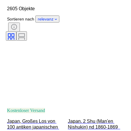
Herkunftsland
Material
2605 Objekte
Zustand
Zertifikat
Thema
Unterschrift
Währung
Sortieren nach
relevanz
Art der Münze
Herrscher/ Ära
Epoche
Künstler
Kostenloser Versand
Japan, Großes Los von 
Japan. 2 Shu (Man'en 
100 antiken japanischen 
Nishukin) nd 1860-1869  