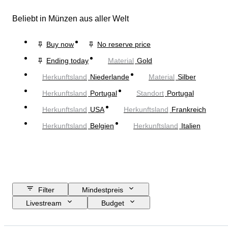
Beliebt in Münzen aus aller Welt
Buy now
No reserve price
Ending today
Material
Gold
Herkunftsland
Niederlande
Material
Silber
Herkunftsland
Portugal
Standort
Portugal
Herkunftsland
USA
Herkunftsland
Frankreich
Herkunftsland
Belgien
Herkunftsland
Italien
Filter
Mindestpreis
Livestream
Budget
Enddatum
Standort
Objekt