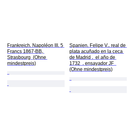
Frankreich. Napoléon III. 5 
Spanien. Felipe V.. real de 
Francs 1867-BB, 
plata acuñado en la ceca 
Strasbourg  (Ohne 
de Madrid .  el año de 
mindestpreis)
1732  . ensayador JF  
(Ohne mindestpreis)