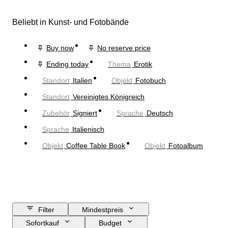
Beliebt in Kunst- und Fotobände
Buy now
No reserve price
Ending today
Thema
Erotik
Standort
Italien
Objekt
Fotobuch
Standort
Vereinigtes Königreich
Zubehör
Signiert
Sprache
Deutsch
Sprache
Italienisch
Objekt
Coffee Table Book
Objekt
Fotoalbum
Filter
Mindestpreis
Sofortkauf
Budget