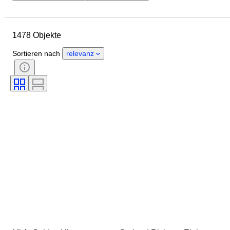
Enddatum
Standort
Marke
Objekt
Herkunftsland
1478 Objekte
Material
Zustand
Zubehör
Periode
Thema
Stil
Sortieren nach
relevanz
Technik
Unterschrift
Einband
Auflage
Sprache
Farbe
Verkauft von
Künstler
Epoche
Original/Nachbau
Militärische Organisation
Sport
Schöpfer