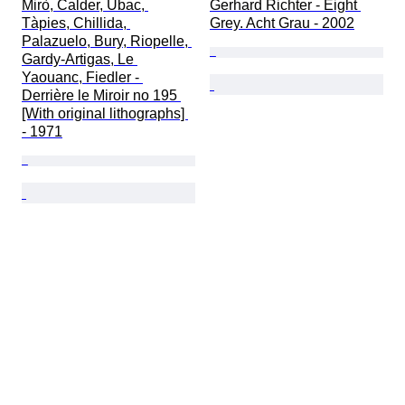
Mirò, Calder, Ubac, 
Gerhard Richter - Eight 
Tàpies, Chillida, 
Grey. Acht Grau - 2002
Palazuelo, Bury, Riopelle, 
Gardy-Artigas, Le 
Yaouanc, Fiedler - 
Derrière le Miroir no 195 
[With original lithographs] 
- 1971