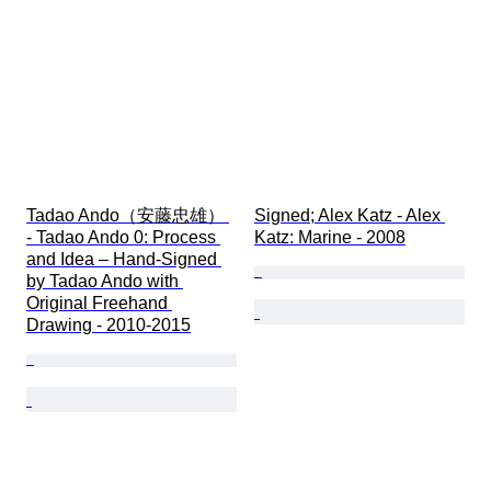
Tadao Ando（安藤忠雄） 
Signed; Alex Katz - Alex 
- Tadao Ando 0: Process 
Katz: Marine - 2008
and Idea – Hand-Signed 
by Tadao Ando with 
Original Freehand 
Drawing - 2010-2015