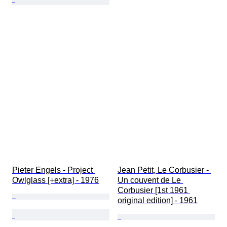
Pieter Engels - Project 
Jean Petit, Le Corbusier - 
Owlglass [+extra] - 1976
Un couvent de Le 
Corbusier [1st 1961 
original edition] - 1961