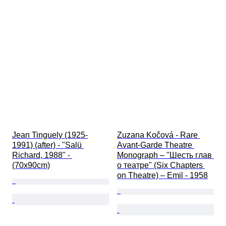
Jean Tinguely (1925-
Zuzana Kočová - Rare 
1991) (after) - "Salü 
Avant-Garde Theatre 
Richard, 1988" - 
Monograph – "Шесть глав 
(70x90cm)
о театре" (Six Chapters 
on Theatre) – Emil - 1958