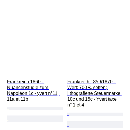
Frankreich 1860 - 
Frankreich 1859/1870 - 
Nuancenstudie zum 
Wert: 700 €, selten; 
Napoléon 1c - yvert n°11, 
lithografierte Steuermarke 
11a et 11b
10c und 15c - Yvert taxe 
n° 1 et 4