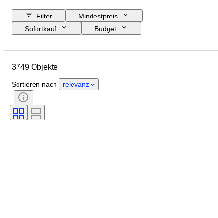
Filter
Mindestpreis
Sofortkauf
Budget
Enddatum
Standort
Marke
Objekt
Herkunftsland
3749 Objekte
Material
Geschlecht
Zustand
Periode
Zertifikat
Sortieren nach
relevanz
Thema
Stil
Technik
Unterschrift
Einband
Auflage
Sprache
Farbe
Verkauft von
Künstler
Zuschreibung
Epoche