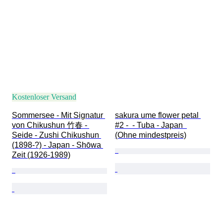
Kostenloser Versand
Sommersee - Mit Signatur 
sakura ume flower petal 
von Chikushun 竹春 - 
#2 -  - Tuba - Japan  
Seide - Zushi Chikushun 
(Ohne mindestpreis)
(1898-?) - Japan - Shōwa 
Zeit (1926-1989)