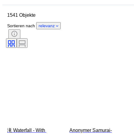
Objekt
Herkunftsland
1541 Objekte
Material
Zustand
Zubehör
Periode
Thema
Stil
Sortieren nach
relevanz
Technik
Unterschrift
Auflage
Sprache
Farbe
Epoche
Verkauft von
Künstler
Dekor
Zuschreibung
Original/Nachbau
Schöpfer
Provenienz
滝 Waterfall - With 
Anonymer Samurai-