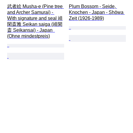
武者絵 Musha-e (Pine tree 
Plum Bossom - Seide, 
and Archer Samurai) - 
Knochen - Japan - Shōwa 
With signature and seal 靖
Zeit (1926-1989)
閑斎雅 Seikan saiga (靖閑
斎 Seikansai) - Japan  
(Ohne mindestpreis)