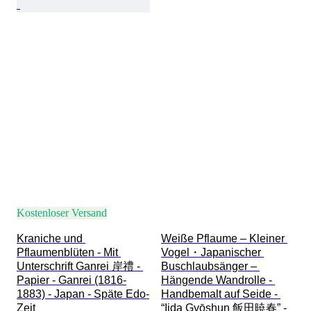
Kostenloser Versand
Kraniche und 
Weiße Pflaume – Kleiner 
Pflaumenblüten - Mit 
Vogel・Japanischer 
Unterschrift Ganrei 岸禮 - 
Buschlaubsänger – 
Papier - Ganrei (1816-
Hängende Wandrolle - 
1883) - Japan - Späte Edo-
Handbemalt auf Seide - 
Zeit
“Iida Gyōshun 飯田暁春” - 