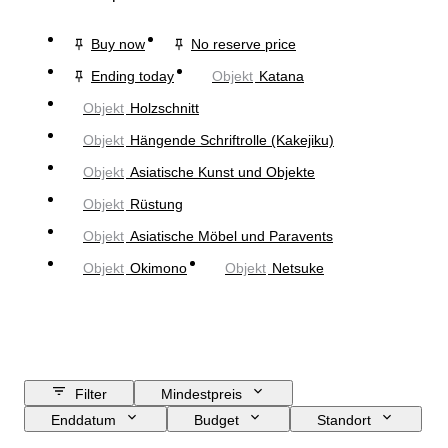
Buy now
No reserve price
Ending today
Objekt
Katana
Objekt
Holzschnitt
Objekt
Hängende Schriftrolle (Kakejiku)
Objekt
Asiatische Kunst und Objekte
Objekt
Rüstung
Objekt
Asiatische Möbel und Paravents
Objekt
Okimono
Objekt
Netsuke
Filter
Mindestpreis
Enddatum
Budget
Standort
Größe
Abmessungen