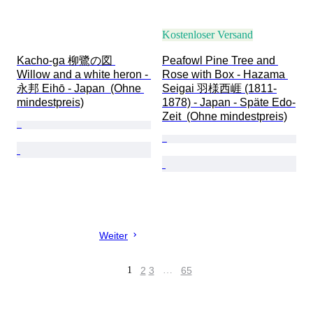
Kostenloser Versand
Kacho-ga 柳鷺の図 
Peafowl Pine Tree and 
Willow and a white heron - 
Rose with Box - Hazama 
永邦 Eihō - Japan  (Ohne 
Seigai 羽様西崕 (1811-
mindestpreis)
1878) - Japan - Späte Edo-
Zeit  (Ohne mindestpreis)
Weiter
1
2
3
…
65