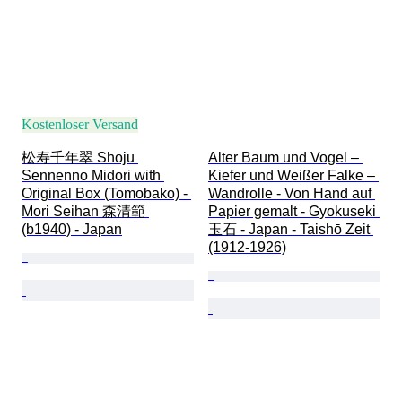
Kostenloser Versand
松寿千年翠 Shoju 
Alter Baum und Vogel – 
Sennenno Midori with 
Kiefer und Weißer Falke – 
Original Box (Tomobako) - 
Wandrolle - Von Hand auf 
Mori Seihan 森清範 
Papier gemalt - Gyokuseki 
(b1940) - Japan
玉石 - Japan - Taishō Zeit 
(1912-1926)