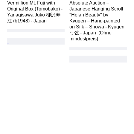
Vermillion Mt. Fuji with 
Absolute Auction – 
Original Box (Tomobako) - 
Japanese Hanging Scroll 
Yanagisawa Juko 柳沢寿
"Heian Beauty" by 
江 (b1948) - Japan
Kyugen – Hand-painted 
on Silk – Showa - Kyugen 
弓弦 - Japan  (Ohne 
mindestpreis)