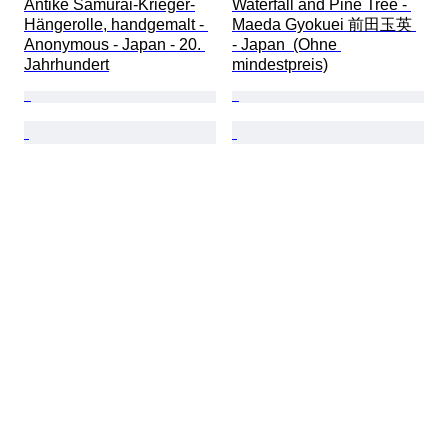
Antike Samurai-Krieger-
Waterfall and Pine Tree - 
Hängerolle, handgemalt - 
Maeda Gyokuei 前田玉英 
Anonymous - Japan - 20. 
- Japan  (Ohne 
Jahrhundert
mindestpreis)