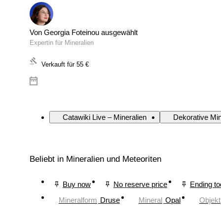
Von Georgia Foteinou ausgewählt
Expertin für Mineralien
Verkauft für
55 €
Catawiki Live – Mineralien
Dekorative Min
Beliebt in Mineralien und Meteoriten
Buy now
No reserve price
Ending t
Mineralform
Druse
Mineral
Opal
Objekt