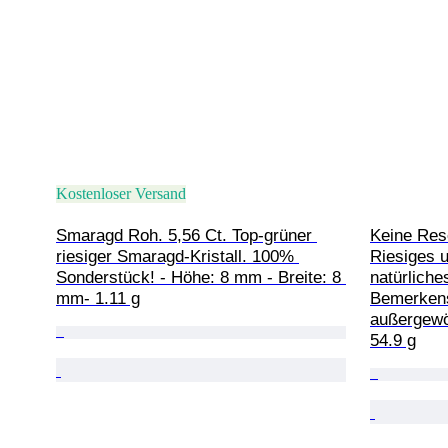
Kostenloser Versand
Smaragd Roh. 5,56 Ct. Top-grüner 
Keine Rese
riesiger Smaragd-Kristall. 100% 
Riesiges u
Sonderstück! - Höhe: 8 mm - Breite: 8 
natürlich
mm- 1.11 g
Bemerkens
außergewöh
54.9 g