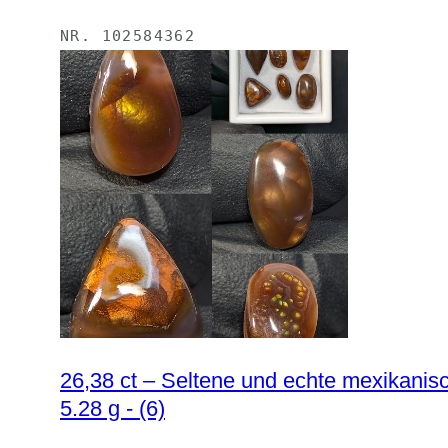
NR.
102584362
26,38 ct – Seltene und echte mexikanis
5.28 g - (6)