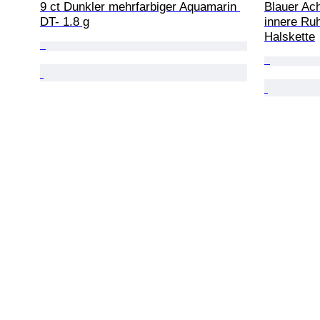
9 ct Dunkler mehrfarbiger Aquamarin 
Blauer Ach
DT- 1.8 g
innere Ruh
Halskette