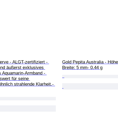
rve - ALGT-zertifiziert - 
Gold Pepita Australia - Höhe
nd äußerst exklusives 
Breite: 5 mm- 0.44 g
es Aquamarin-Armband - 
wert für seine 
nlich strahlende Klarheit.- 