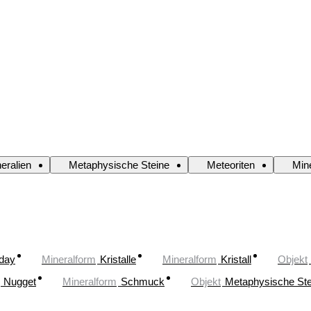
eralien
Metaphysische Steine
Meteoriten
Mine
oday
Mineralform
Kristalle
Mineralform
Kristall
Objekt
Nugget
Mineralform
Schmuck
Objekt
Metaphysische Ste