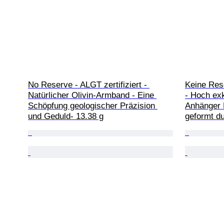
No Reserve - ALGT zertifiziert - 
Keine Rese
Natürlicher Olivin-Armband - Eine 
- Hoch exk
Schöpfung geologischer Präzision 
Anhänger E
und Geduld- 13.38 g
geformt du