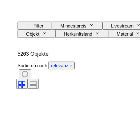
Filter
Mindestpreis
Livestream
Objekt
Herkunftsland
Material
Unterschrift
Farbe
Schliff
Original/Nachbau
Perlenglanz
Ob
5263 Objekte
Sortieren nach
relevanz