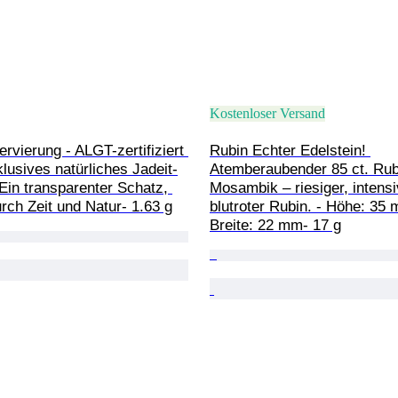
Kostenloser Versand
rvierung - ALGT-zertifiziert 
Rubin Echter Edelstein! 
lusives natürliches Jadeit-
Atemberaubender 85 ct. Rub
in transparenter Schatz, 
Mosambik – riesiger, intensi
rch Zeit und Natur- 1.63 g
blutroter Rubin. - Höhe: 35 
Breite: 22 mm- 17 g