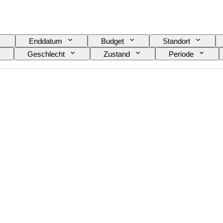
Enddatum
Budget
Standort
Geschlecht
Zustand
Periode
Exakte Farbe
Mineral
Mineralform
erflächenqualität der Perle(n)
Epoche