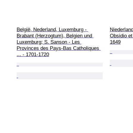
België, Nederland, Luxemburg - 
Niederland
Brabant (Herzogtum), Belgien und 
Obsidio et
Luxemburg; S. Sanson - Les 
1649
Provinces des Pays-Bas Catholiques 
... - 1701-1720