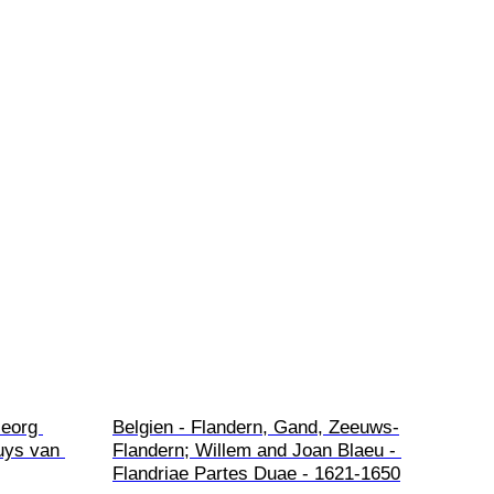
eorg 
Belgien - Flandern, Gand, Zeeuws-
uys van 
Flandern; Willem and Joan Blaeu - 
Flandriae Partes Duae - 1621-1650