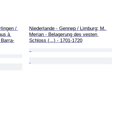
lingen / 
Niederlande - Gennep / Limburg; M. 
us à 
Merian - Belagerung des vesten 
 Barra-
Schloss (...) - 1701-1720