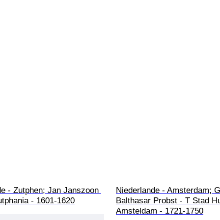
de - Zutphen; Jan Janszoon 
Niederlande - Amsterdam; G
utphania - 1601-1620
Balthasar Probst - T Stad H
Amsteldam - 1721-1750