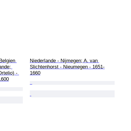
Belgien 
Niederlande - Nijmegen; A. van 
ande; 
Slichtenhorst - Nieumegen - 1651-
telio) - 
1660
1600