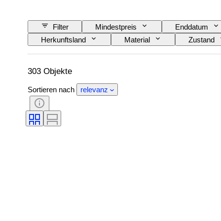
Filter
Mindestpreis
Enddatum
Herkunftsland
Material
Zustand
Sprache
Farbe
Original/Nachbau
303 Objekte
Sortieren nach
relevanz