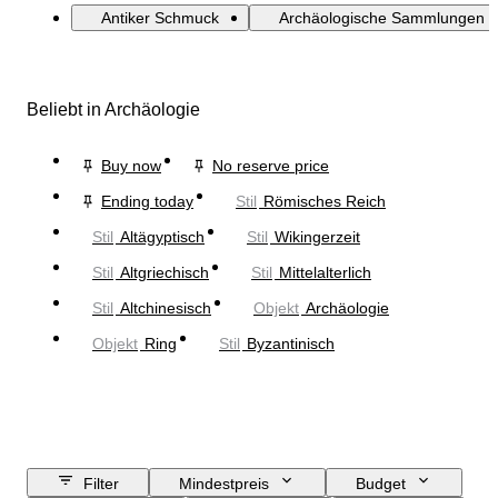
Antiker Schmuck
Archäologische Sammlungen
Beliebt in Archäologie
Buy now
No reserve price
Ending today
Stil
Römisches Reich
Stil
Altägyptisch
Stil
Wikingerzeit
Stil
Altgriechisch
Stil
Mittelalterlich
Stil
Altchinesisch
Objekt
Archäologie
Objekt
Ring
Stil
Byzantinisch
Filter
Mindestpreis
Budget