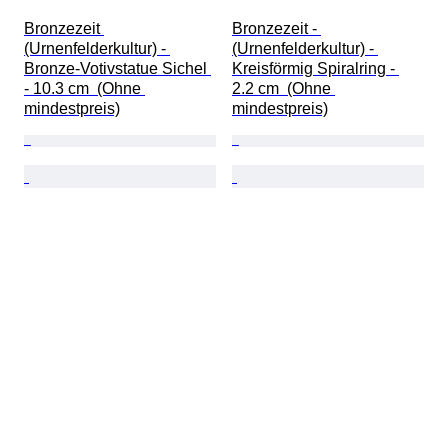
Bronzezeit 
Bronzezeit - 
(Urnenfelderkultur) - 
(Urnenfelderkultur) - 
Bronze-Votivstatue Sichel 
Kreisförmig Spiralring - 
- 10.3 cm  (Ohne 
2.2 cm  (Ohne 
mindestpreis)
mindestpreis)