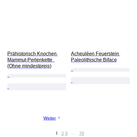
Prähistorisch Knochen 
Acheuléen Feuerstein 
Mammut-Perlenkette  
Paleolithische Biface
(Ohne mindestpreis)
Weiter
1
2
3
…
70