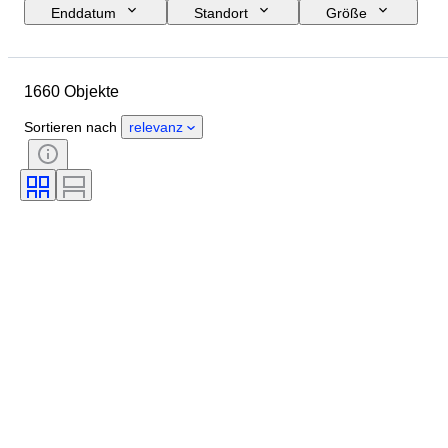
Enddatum
Standort
Größe
Abmessungen
Objekt
Herkunftsland
Material
1660 Objekte
Geschlecht
Zustand
Periode
Edelstein
Zertifikat
Sortieren nach
relevanz
Feingehalt
Stil
Unterschrift
Farbe
Währung
Schliff
Archäologie-Arten
Epoche
Angegebene Größe
Kultur
Künstler
Original/Nachbau
Provenienz