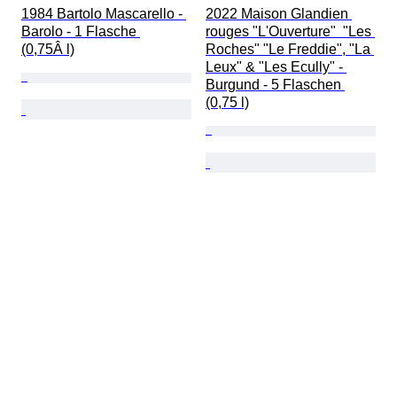
1984 Bartolo Mascarello - 
2022 Maison Glandien 
Barolo - 1 Flasche 
rouges "L'Ouverture"  "Les 
(0,75Â l)
Roches" "Le Freddie", "La 
Leux" & "Les Ecully" - 
Burgund - 5 Flaschen 
(0,75 l)