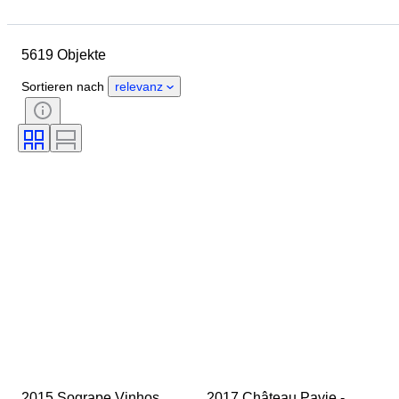
Objekt
Herkunftsland
Flaschengröße
Material
5619 Objekte
Zustand
Zubehör
Periode
Stil
Farbe
Anbaugebiet
Sortieren nach
relevanz
Wein-Appellation / Klassifizierung
Wein Füllstand
Weinklassifizierung
Rebsorten
Epoche
2015 Sogrape Vinhos, 
2017 Château Pavie - 