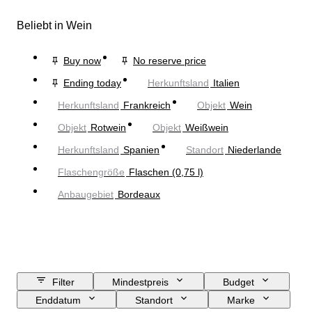
Beliebt in Wein
Buy now
No reserve price
Ending today
Herkunftsland
Italien
Herkunftsland
Frankreich
Objekt
Wein
Objekt
Rotwein
Objekt
Weißwein
Herkunftsland
Spanien
Standort
Niederlande
Flaschengröße
Flaschen (0,75 l)
Anbaugebiet
Bordeaux
Filter
Mindestpreis
Budget
Enddatum
Standort
Marke