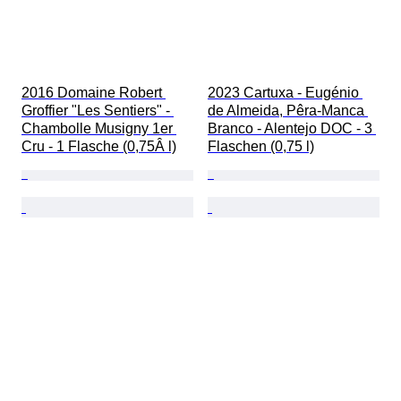
2016 Domaine Robert 
2023 Cartuxa - Eugénio 
Groffier "Les Sentiers" - 
de Almeida, Pêra-Manca 
Chambolle Musigny 1er 
Branco - Alentejo DOC - 3 
Cru - 1 Flasche (0,75Â l)
Flaschen (0,75 l)