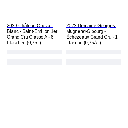
2023 Château Cheval 
2022 Domaine Georges 
Blanc - Saint-Émilion 1er 
Mugneret-Gibourg - 
Grand Cru Classé A - 6 
Échezeaux Grand Cru - 1 
Flaschen (0,75 l)
Flasche (0,75Â l)