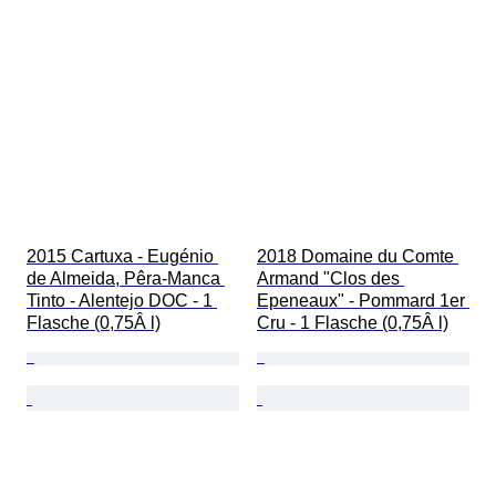
2015 Cartuxa - Eugénio 
2018 Domaine du Comte 
de Almeida, Pêra-Manca 
Armand "Clos des 
Tinto - Alentejo DOC - 1 
Epeneaux" - Pommard 1er 
Flasche (0,75Â l)
Cru - 1 Flasche (0,75Â l)