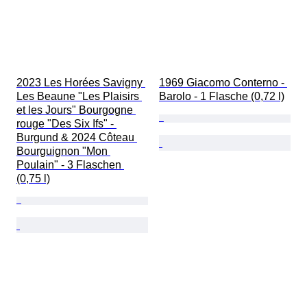
2023 Les Horées Savigny 
1969 Giacomo Conterno - 
Les Beaune "Les Plaisirs 
Barolo - 1 Flasche (0,72 l)
et les Jours" Bourgogne 
rouge "Des Six Ifs" - 
Burgund & 2024 Côteau 
Bourguignon "Mon 
Poulain" - 3 Flaschen 
(0,75 l)