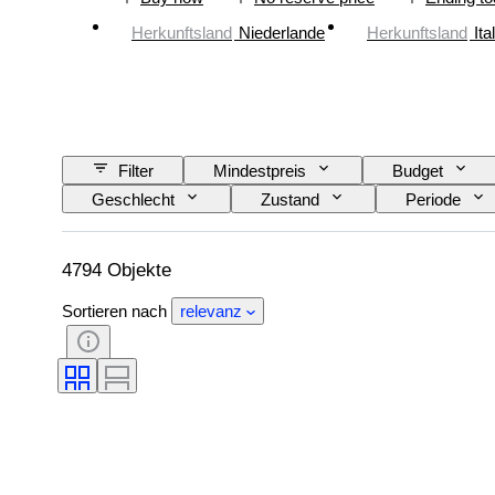
Herkunftsland
Niederlande
Herkunftsland
Ita
Filter
Mindestpreis
Budget
Geschlecht
Zustand
Periode
Auflage
Sprache
Farbe
4794 Objekte
Sortieren nach
relevanz