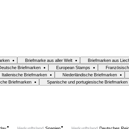
arken
Briefmarke aus aller Welt
Briefmarken aus Liec
Deutsche Briefmarken
European Stamps
Französisch
Italienische Briefmarken
Niederländische Briefmarken
sche Briefmarken
Spanische und portugiesische Briefmarken
oday
Herkunftsland
Spanien
Herkunftsland
Deutsches Rei