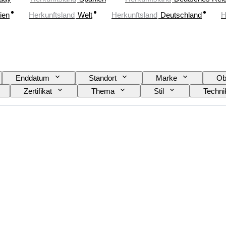
lien
Herkunftsland
Welt
Herkunftsland
Deutschland
H
Enddatum
Standort
Marke
Ob
Zertifikat
Thema
Stil
Techni
Verkauft von
Künstler
Zuschreibung