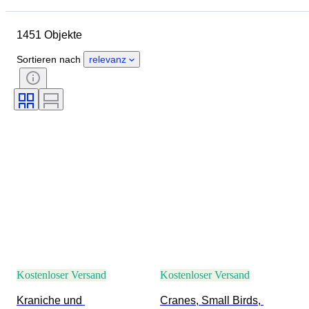
Abmessungen
Objekt
1451 Objekte
Herkunftsland
Material
Zustand
Zubehör
Periode
Sortieren nach
relevanz
Thema
Stil
Technik
Unterschrift
Auflage
Sprache
Farbe
Verkauft von
Künstler
Dekor
Epoche
Zuschreibung
Original/Nachbau
Schöpfer
Provenienz
Kostenloser Versand
Kostenloser Versand
Kraniche und 
Cranes, Small Birds, 