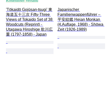
Kostenloser Versand
'Tōkaidō Gojūsan-tsugi' 東
Japanischer 
海道五十三次 Fifty-Three 
Familienwappenführer – 
Views of Tokaido Set of 38 
平安紋鑑 Heian Monkan 
Woodcuts (Reprint) - 
(4.Auflage, 1968) - Shōwa 
Utagawa Hiroshige 歌川広
Zeit (1926-1989)
重 (1797-1858) - Japan