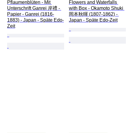
Pflaumenblüten - Mit 
Flowers and Waterfalls 
Unterschrift Ganrei 岸禮 - 
with Box - Okamoto Shuki 
Papier - Ganrei (1816-
岡本秋暉 (1807-1862) - 
1883) - Japan - Späte Edo-
Japan - Späte Edo-Zeit
Zeit