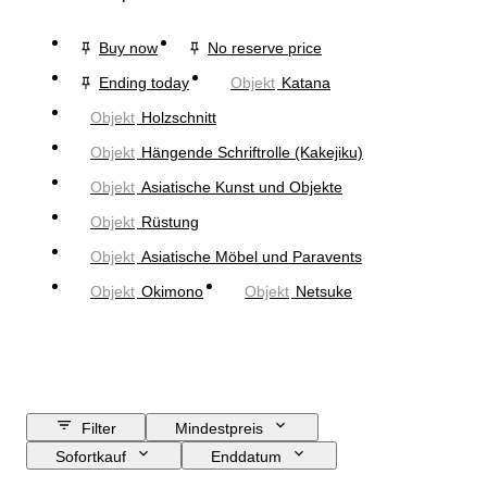
Buy now
No reserve price
Ending today
Objekt
Katana
Objekt
Holzschnitt
Objekt
Hängende Schriftrolle (Kakejiku)
Objekt
Asiatische Kunst und Objekte
Objekt
Rüstung
Objekt
Asiatische Möbel und Paravents
Objekt
Okimono
Objekt
Netsuke
Filter
Mindestpreis
Sofortkauf
Enddatum
Budget
Standort
Größe