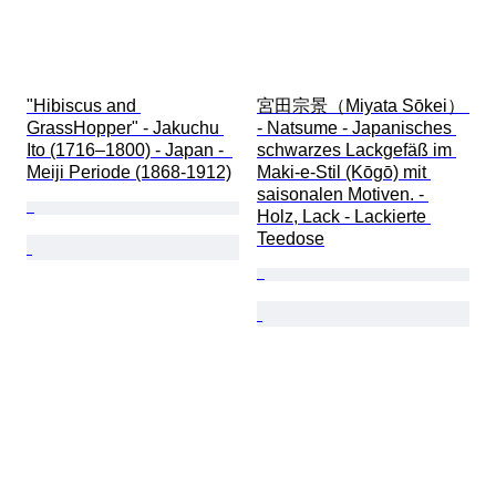
"Hibiscus and 
宮田宗景（Miyata Sōkei） 
GrassHopper" - Jakuchu 
- Natsume - Japanisches 
Ito (1716–1800) - Japan -  
schwarzes Lackgefäß im 
Meiji Periode (1868-1912)
Maki-e-Stil (Kōgō) mit 
saisonalen Motiven. - 
Holz, Lack - Lackierte 
Teedose