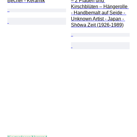
Becher - Keramik
– 2 Pfauen und 
Kirschblüten – Hängerolle 
- Handbemalt auf Seide - 
Unknown Artist - Japan - 
Shōwa Zeit (1926-1989)