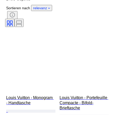
Zustand
Periode
Edelstein
Sortieren nach
relevanz
Zertifikat
Feingehalt
Stil
Farbe
Größe
Schliff
Angegebene Größe
Muster
Accessoires enthalten
Diamanttyp
Size
Epoche
Schöpfer
Modell
Louis Vuitton - Monogram 
Louis Vuitton - Portefeuille 
- Handtasche
Compacte - Bifold-
Brieftasche