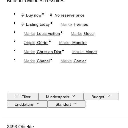
Beliebt in Mode Accessoires
Buy now
No reserve price
Ending today
Marke
Hermès
Marke
Louis Vuitton
Marke
Gucci
Objekt
Gürtel
Marke
Moncler
Marke
Christian Dior
Marke
Monet
Marke
Chanel
Marke
Cartier
Filter
Mindestpreis
Budget
Enddatum
Standort
Abmessungen
Marke
Objekt
Herkunftsland
2493 Objekte
Material
Geschlecht