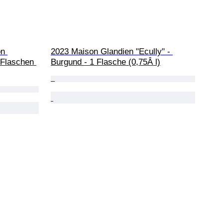
n 
2023 Maison Glandien "Ecully" - 
Flaschen 
Burgund - 1 Flasche (0,75Â l)