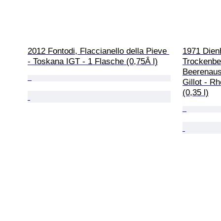
2012 Fontodi, Flaccianello della Pieve 
1971 Dien
- Toskana IGT - 1 Flasche (0,75Â l)
Trockenbe
Beerenausl
Gillot - R
(0,35 l)