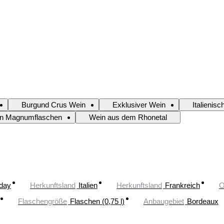
Burgund Crus Wein
Exklusiver Wein
Italienis
n Magnumflaschen
Wein aus dem Rhonetal
oday
Herkunftsland
Italien
Herkunftsland
Frankreich
O
Flaschengröße
Flaschen (0,75 l)
Anbaugebiet
Bordeaux