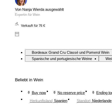
Von Nanja Wierda ausgewählt
Expertin für Wein
Verkauft für
76 €
Bordeaux Grand Cru Classé und Pomerol Wein
Spanische und portugiesische Weine
Wei
Beliebt in Wein
Buy now
No reserve price
Ending t
Herkunftsland
Spanien
Standort
Niederlande