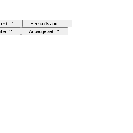
jekt
Herkunftsland
rbe
Anbaugebiet
Epoche