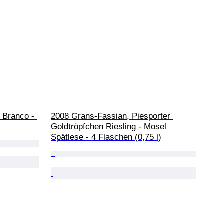
 Branco - 
2008 Grans-Fassian, Piesporter 
Goldtröpfchen Riesling - Mosel 
Spätlese - 4 Flaschen (0,75 l)