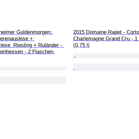
heimer Guldenmorgen: 
2015 Domaine Rapet - Corto
erenauslese + 
Charlemagne Grand Cru - 1 
ese  Riesling + Ruländer - 
(0,75 l)
heinhessen - 2 Flaschen 