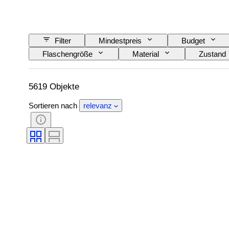
Filter
Mindestpreis
Budget
Flaschengröße
Material
Zustand
Wein-Appellation / Klassifizierung
Wein Fülls
5619 Objekte
Sortieren nach
relevanz