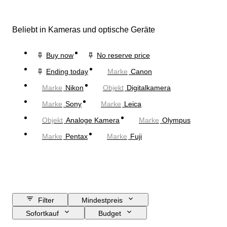
Beliebt in Kameras und optische Geräte
Buy now
No reserve price
Ending today
Marke
Canon
Marke
Nikon
Objekt
Digitalkamera
Marke
Sony
Marke
Leica
Objekt
Analoge Kamera
Marke
Olympus
Marke
Pentax
Marke
Fuji
Filter
Mindestpreis
Sofortkauf
Budget
Enddatum
Standort
Marke