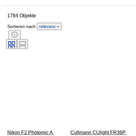
Objekt
Herkunftsland
1784 Objekte
Material
Zustand
Periode
Thema
Stil
Technik
Sortieren nach
relevanz
Auflage
Sprache
Objektivanschluss
Art von Videorekorder
Art von Teleskop
Art von Videokamera
Art von Mikroskop
Art von Fernglas
Getestet und funktionstüchtig
Verkauft von
Epoche
Filmart
Schöpfer
Nikon F2 Photomic A 
Cullmann CUlight FR36P 