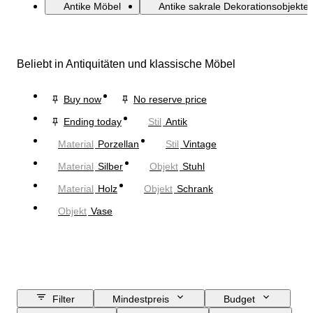
Antike Möbel
Antike sakrale Dekorationsobjekte
Beliebt in Antiquitäten und klassische Möbel
Buy now
No reserve price
Ending today
Stil
Antik
Material
Porzellan
Stil
Vintage
Material
Silber
Objekt
Stuhl
Material
Holz
Objekt
Schrank
Objekt
Vase
Filter
Mindestpreis
Budget