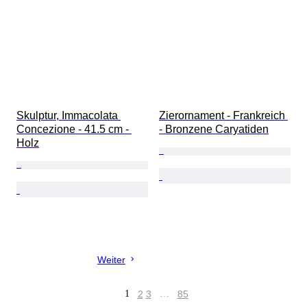
Skulptur, Immacolata 
Zierornament - Frankreich 
Concezione - 41.5 cm - 
- Bronzene Caryatiden
Holz
Weiter
1
2
3
…
85