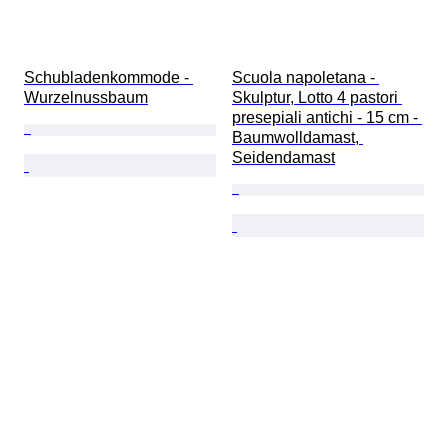
Schubladenkommode - 
Scuola napoletana - 
Wurzelnussbaum
Skulptur, Lotto 4 pastori 
presepiali antichi - 15 cm - 
Baumwolldamast, 
Seidendamast