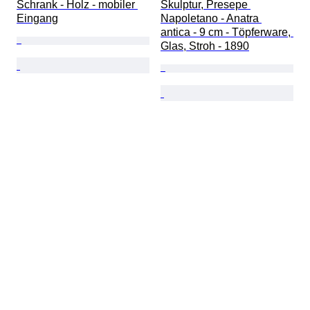
Schrank - Holz - mobiler 
Skulptur, Presepe 
Eingang
Napoletano - Anatra 
antica - 9 cm - Töpferware, 
Glas, Stroh - 1890