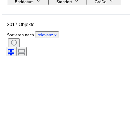
Enddatum
Standort
Größe
Abmessungen
Marke
Objekt
Herkunftsland
2017 Objekte
Material
Geschlecht
Zustand
Periode
Zertifikat
Sortieren nach
relevanz
Thema
Stil
Unterschrift
Farbe
Uhrwerk
Energiereserve
Schlagend
Uhren-Typ
Epoche
Gehäusedurchmesser
Original/Nachbau
Schöpfer
Provenienz