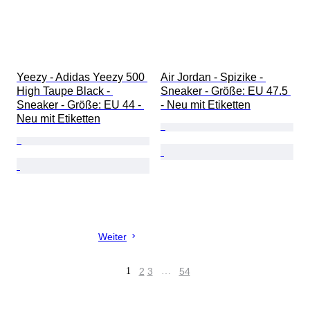
Yeezy - Adidas Yeezy 500 
Air Jordan - Spizike - 
High Taupe Black - 
Sneaker - Größe: EU 47.5 
Sneaker - Größe: EU 44 - 
- Neu mit Etiketten
Neu mit Etiketten
Weiter
1
2
3
…
54