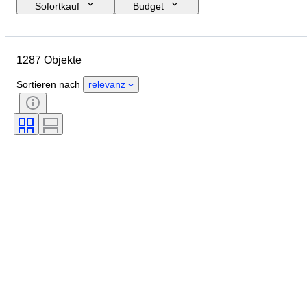
Sofortkauf
Budget
Enddatum
Standort
Marke
Schuhgröße
Objekt
1287 Objekte
Herkunftsland
Material
Geschlecht
Zustand
Sortieren nach
relevanz
Unterschrift
Farbe
Epoche
Accessoires enthalten
Muster
Modell