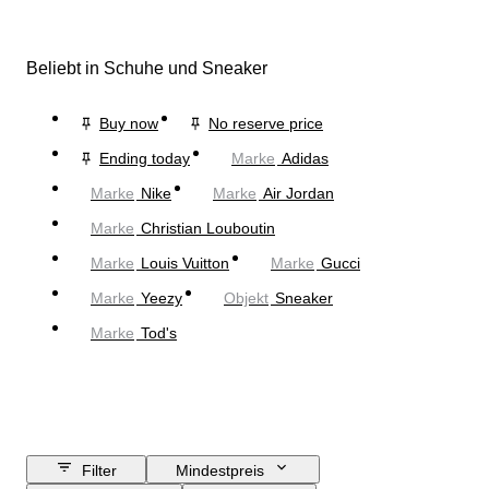
Beliebt in Schuhe und Sneaker
Buy now
No reserve price
Ending today
Marke
Adidas
Marke
Nike
Marke
Air Jordan
Marke
Christian Louboutin
Marke
Louis Vuitton
Marke
Gucci
Marke
Yeezy
Objekt
Sneaker
Marke
Tod's
Filter
Mindestpreis