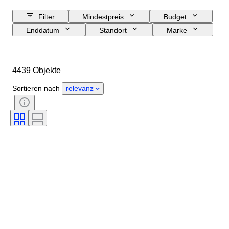
Filter
Mindestpreis
Budget
Enddatum
Standort
Marke
Objekt
Herkunftsland
Material
Geschlecht
4439 Objekte
Zustand
Periode
Zertifikat
Thema
Stil
Technik
Sortieren nach
relevanz
Unterschrift
Einband
Auflage
Sprache
Farbe
Verkauft von
Künstler
Zuschreibung
Epoche