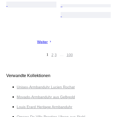
Weiter
1
2
3
…
100
Verwandte Kollektionen
Unisex-Armbanduhr Lucien Rochat
Movado-Armbanduhr aus Gelbgold
Louis Erard Heritage Armbanduhr
Omega De Ville Prestige-Uhren aus Stahl