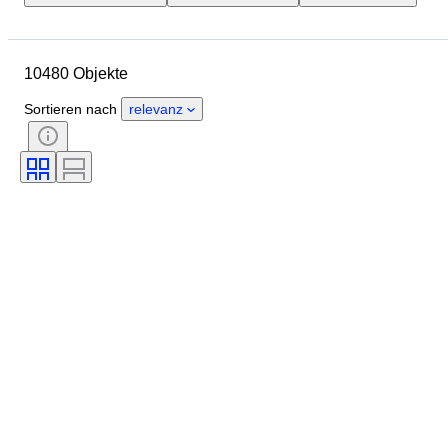
Gehäusedurchmesser
Länge Uhrenarmband
Objekt
10480 Objekte
Herkunftsland
Material
Geschlecht
Zustand
Sortieren nach
relevanz
Periode
Zertifikat
Thema
Auflage
Sprache
Farbe
Uhrwerk
Material Uhrenarmband
Epoche
Energiereserve
Schlagend
Original/Nachbau
Automobilia-Typ
Modell