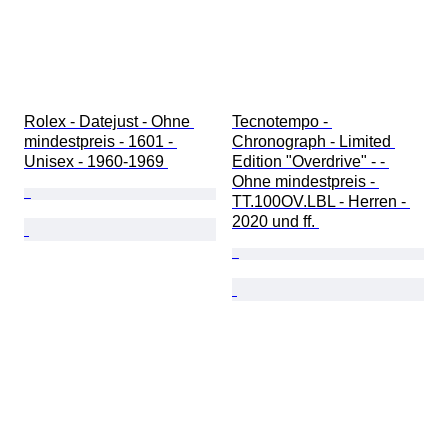
Rolex - Datejust - Ohne 
Tecnotempo - 
mindestpreis - 1601 - 
Chronograph - Limited 
Unisex - 1960-1969 
Edition "Overdrive" - - 
Ohne mindestpreis - 
TT.100OV.LBL - Herren - 
2020 und ff. 