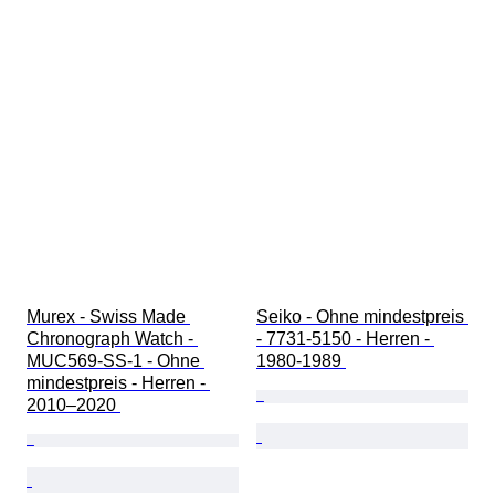
Murex - Swiss Made 
Seiko - Ohne mindestpreis 
Chronograph Watch - 
- 7731-5150 - Herren - 
MUC569-SS-1 - Ohne 
1980-1989 
mindestpreis - Herren - 
2010–2020 