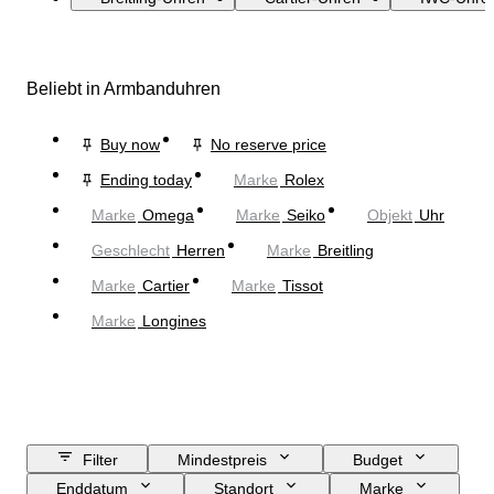
Beliebt in Armbanduhren
Buy now
No reserve price
Ending today
Marke
Rolex
Marke
Omega
Marke
Seiko
Objekt
Uhr
Geschlecht
Herren
Marke
Breitling
Marke
Cartier
Marke
Tissot
Marke
Longines
Filter
Mindestpreis
Budget
Enddatum
Standort
Marke