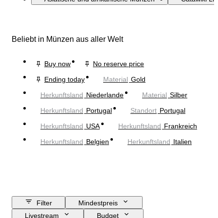
Beliebt in Münzen aus aller Welt
Buy now
No reserve price
Ending today
Material
Gold
Herkunftsland
Niederlande
Material
Silber
Herkunftsland
Portugal
Standort
Portugal
Herkunftsland
USA
Herkunftsland
Frankreich
Herkunftsland
Belgien
Herkunftsland
Italien
Filter
Mindestpreis
Livestream
Budget