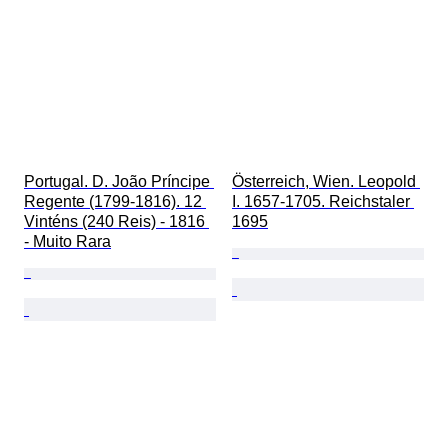
Portugal. D. João Príncipe 
Österreich, Wien. Leopold 
Regente (1799-1816). 12 
I. 1657-1705. Reichstaler 
Vinténs (240 Reis) - 1816 
1695
- Muito Rara