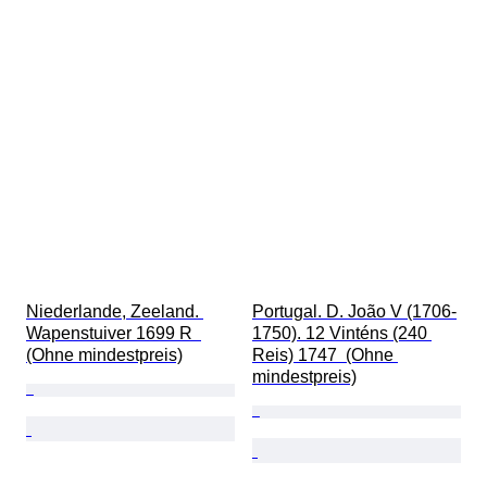
Niederlande, Zeeland. 
Portugal. D. João V (1706-
Wapenstuiver 1699 R  
1750). 12 Vinténs (240 
(Ohne mindestpreis)
Reis) 1747  (Ohne 
mindestpreis)