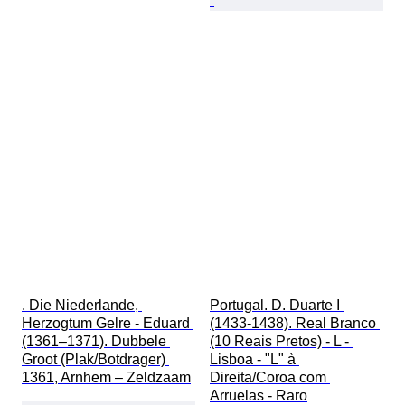
. Die Niederlande, 
Portugal. D. Duarte I 
Herzogtum Gelre - Eduard 
(1433-1438). Real Branco 
(1361–1371). Dubbele 
(10 Reais Pretos) - L - 
Groot (Plak/Botdrager) 
Lisboa - "L" à 
1361, Arnhem – Zeldzaam
Direita/Coroa com 
Arruelas - Raro