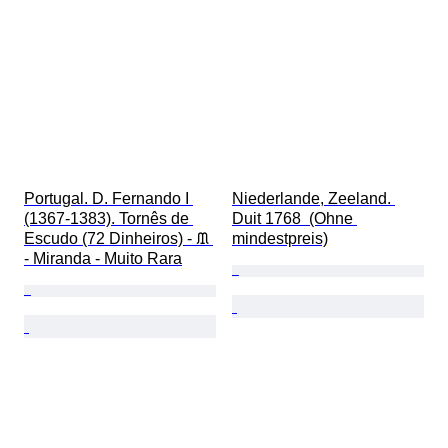
Portugal. D. Fernando I 
Niederlande, Zeeland. 
(1367-1383). Tornês de 
Duit 1768  (Ohne 
Escudo (72 Dinheiros) - ᙢ 
mindestpreis)
- Miranda - Muito Rara