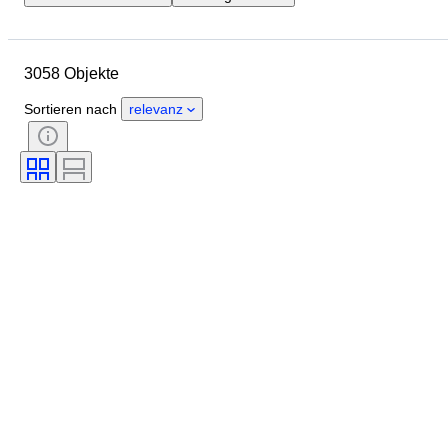
Enddatum
Standort
Objekt
Herkunftsland
Material
3058 Objekte
Zustand
Zertifikat
Thema
Unterschrift
Währung
Sortieren nach
relevanz
Art der Münze
Herrscher/ Ära
Epoche
Künstler