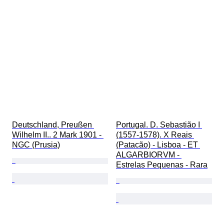
Deutschland, Preußen 
Portugal. D. Sebastião I 
Wilhelm II.. 2 Mark 1901 - 
(1557-1578). X Reais 
NGC (Prusia)
(Patacão) - Lisboa - ET 
ALGARBIORVM - 
Estrelas Pequenas - Rara