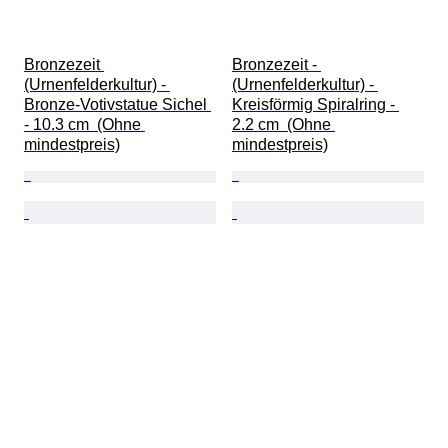
Bronzezeit 
Bronzezeit - 
(Urnenfelderkultur) - 
(Urnenfelderkultur) - 
Bronze-Votivstatue Sichel 
Kreisförmig Spiralring - 
- 10.3 cm  (Ohne 
2.2 cm  (Ohne 
mindestpreis)
mindestpreis)