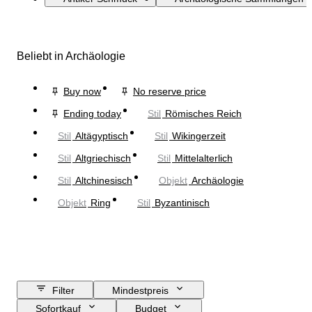
Beliebt in Archäologie
Buy now
No reserve price
Ending today
Stil
Römisches Reich
Stil
Altägyptisch
Stil
Wikingerzeit
Stil
Altgriechisch
Stil
Mittelalterlich
Stil
Altchinesisch
Objekt
Archäologie
Objekt
Ring
Stil
Byzantinisch
Filter
Mindestpreis
Sofortkauf
Budget