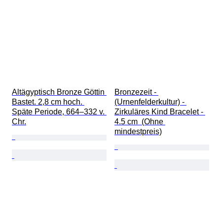
Altägyptisch Bronze Göttin 
Bronzezeit - 
Bastet. 2,8 cm hoch. 
(Urnenfelderkultur) - 
Späte Periode, 664–332 v. 
Zirkuläres Kind Bracelet - 
Chr.
4.5 cm  (Ohne 
mindestpreis)