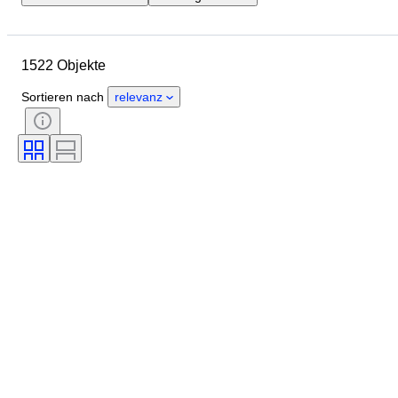
Enddatum
Standort
Größe
Abmessungen
Objekt
1522 Objekte
Herkunftsland
Material
Geschlecht
Zustand
Sortieren nach
relevanz
Periode
Edelstein
Zertifikat
Feingehalt
Stil
Unterschrift
Farbe
Währung
Schliff
Archäologie-Arten
Angegebene Größe
Kultur
Epoche
Künstler
Original/Nachbau
Provenienz