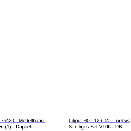
 76420 - Modellbahn-
Liliput H0 - 126 04 - Triebwa
n (1) - Doppel-
3-teiliges Set VT06 - DB