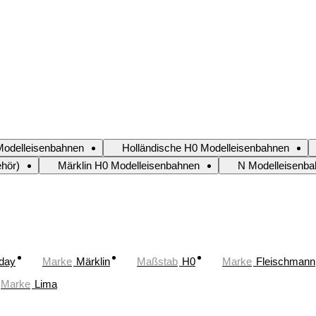
odelleisenbahnen
Holländische H0 Modelleisenbahnen
hör)
Märklin H0 Modelleisenbahnen
N Modelleisenb
oday
Marke
Märklin
Maßstab
H0
Marke
Fleischmann
Marke
Lima