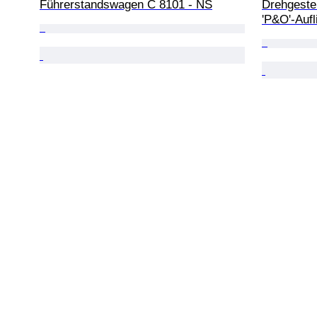
Führerstandswagen C 8101 - NS
Drehgeste
'P&O'-Aufl