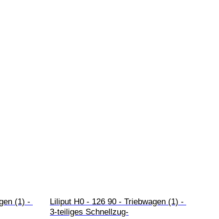
gen (1) - 
Liliput H0 - 126 90 - Triebwagen (1) - 
3-teiliges Schnellzug-