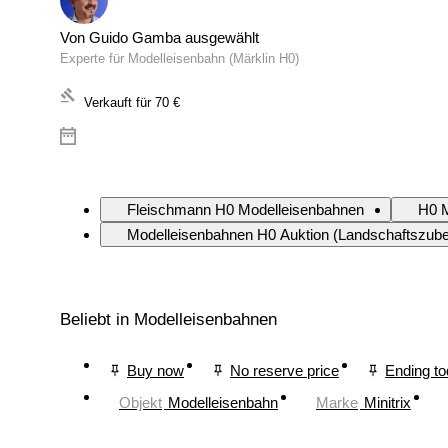
Von Guido Gamba ausgewählt
Experte für Modelleisenbahn (Märklin H0)
Verkauft für
70 €
Fleischmann H0 Modelleisenbahnen
H0 M
Modelleisenbahnen H0 Auktion (Landschaftszube
Beliebt in Modelleisenbahnen
Buy now
No reserve price
Ending t
Objekt
Modelleisenbahn
Marke
Minitrix