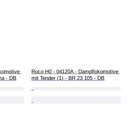
komotive 
Roco H0 - 04120A - Dampflokomotive 
ma - DB
mit Tender (1) - BR 23 105 - DB