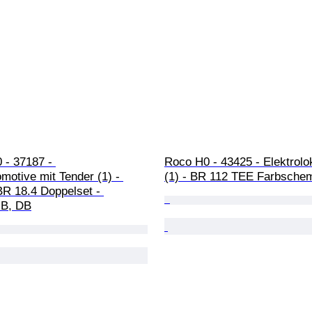
 - 37187 - 
Roco H0 - 43425 - Elektrolo
otive mit Tender (1) - 
(1) - BR 112 TEE Farbsche
BR 18.4 Doppelset - 
.B, DB