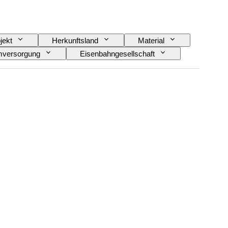
jekt
Herkunftsland
Material
mversorgung
Eisenbahngesellschaft