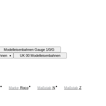
Modelleisenbahnen Gauge 1/0/G
ahnen
UK 00 Modelleisenbahnen
Marke
Roco
Maßstab
N
Maßstab
Z