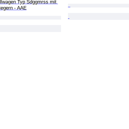
llwagen Typ Sdggmrss mit 
iegern - AAE