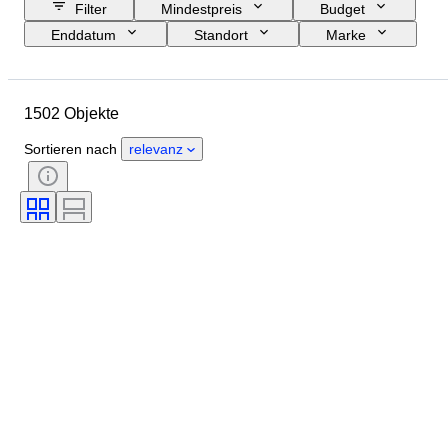
Filter
Mindestpreis
Budget
Enddatum
Standort
Marke
Objekt
Herkunftsland
Material
Zustand
Periode
1502 Objekte
Thema
Stil
Technik
Auflage
Sprache
Farbe
Sortieren nach
relevanz
Objektivanschluss
Art von Videorekorder
Art von Mikroskop
Art von Fernglas
Art von Teleskop
Art von Videokamera
Getestet und funktionstüchtig
Epoche
Verkauft von
Filmart