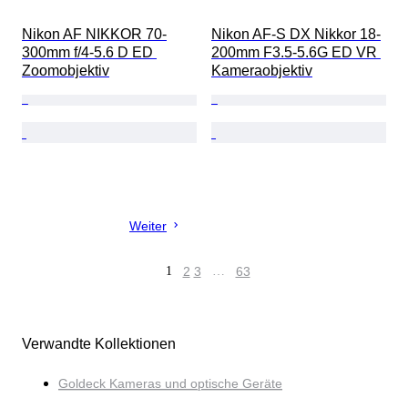
Nikon AF NIKKOR 70-
Nikon AF-S DX Nikkor 18-
300mm f/4-5.6 D ED 
200mm F3.5-5.6G ED VR 
Zoomobjektiv
Kameraobjektiv
Weiter
1
2
3
…
63
Verwandte Kollektionen
Goldeck Kameras und optische Geräte