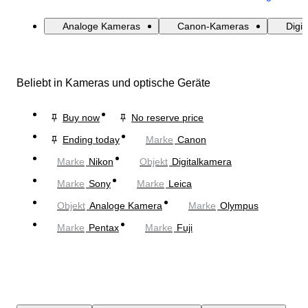
Analoge Kameras
Canon-Kameras
Digi
Beliebt in Kameras und optische Geräte
Buy now
No reserve price
Ending today
Marke
Canon
Marke
Nikon
Objekt
Digitalkamera
Marke
Sony
Marke
Leica
Objekt
Analoge Kamera
Marke
Olympus
Marke
Pentax
Marke
Fuji