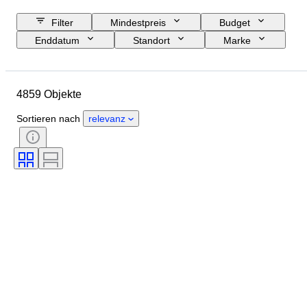
Filter
Mindestpreis
Budget
Enddatum
Standort
Marke
Objekt
Herkunftsland
Material
Geschlecht
4859 Objekte
Zustand
Periode
Zertifikat
Thema
Stil
Technik
Sortieren nach
relevanz
Unterschrift
Einband
Auflage
Sprache
Farbe
Verkauft von
Künstler
Zuschreibung
Epoche