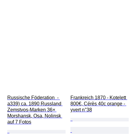
Russische Föderation  - 
Frankreich 1870 - Kotelett 
a339) ca. 1890 Russland 
800€, Cérès 40c orange - 
Zemstvos-Marken 36× 
yvert n°38
Morshansk, Osa, Nolinsk 
auf 7 Fotos