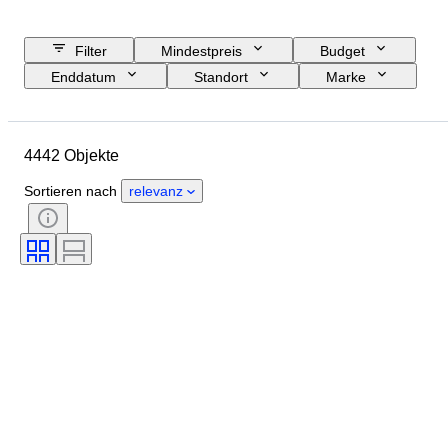
Filter
Mindestpreis
Budget
Enddatum
Standort
Marke
Objekt
Herkunftsland
Material
Geschlecht
4442 Objekte
Zustand
Periode
Zertifikat
Thema
Stil
Technik
Sortieren nach
relevanz
Unterschrift
Einband
Auflage
Sprache
Farbe
Verkauft von
Künstler
Zuschreibung
Epoche