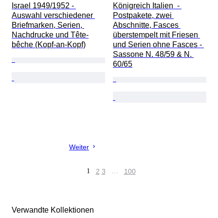
Israel 1949/1952 - 
Königreich Italien  - 
Auswahl verschiedener 
Postpakete, zwei 
Briefmarken, Serien, 
Abschnitte, Fasces 
Nachdrucke und Tête-
überstempelt mit Friesen 
bêche (Kopf-an-Kopf)
und Serien ohne Fasces - 
Sassone N. 48/59 & N. 
60/65
Weiter
1
2
3
…
100
Verwandte Kollektionen