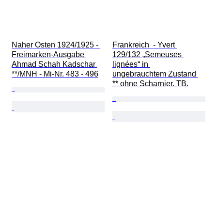
Naher Osten 1924/1925 - 
Frankreich  - Yvert 
Freimarken-Ausgabe 
129/132 „Semeuses 
Ahmad Schah Kadschar 
lignées“ in 
**/MNH - Mi-Nr. 483 - 496
ungebrauchtem Zustand 
** ohne Scharnier. TB.