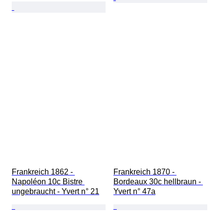
Frankreich 1862 - 
Frankreich 1870 - 
Napoléon 10c Bistre 
Bordeaux 30c hellbraun - 
ungebraucht - Yvert n° 21
Yvert n° 47a