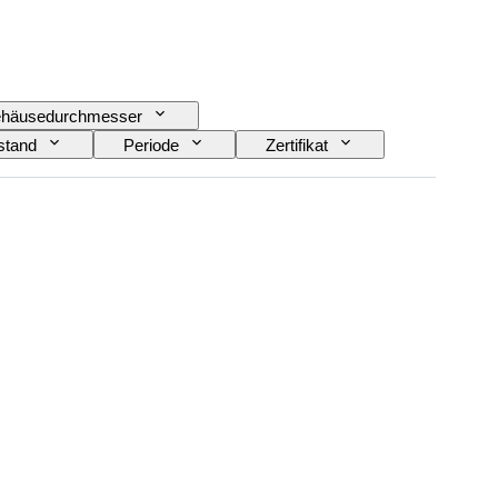
häusedurchmesser
stand
Periode
Zertifikat
Epoche
Energiereserve