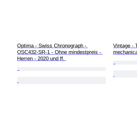
Optima - Swiss Chronograph - 
Vintage - 
OSC432-SR-1 - Ohne mindestpreis - 
mechanica
Herren - 2020 und ff. 