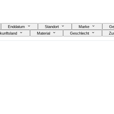
Enddatum
Standort
Marke
Ge
kunftsland
Material
Geschlecht
Zu
Farbe
Uhrwerk
Material Uhrenarmband
omobilia-Typ
Modell