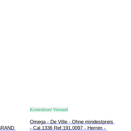
Kostenloser Versand
Omega - De Ville - Ohne mindestpreis 
 BRAND 
- Cal.1336 Ref.191.0097 - Herren - 