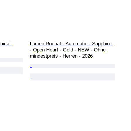
nical 
Lucien Rochat - Automatic - Sapphire 
- Open Heart - Gold - NEW - Ohne 
mindestpreis - Herren - 2026