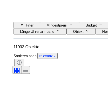
Filter
Mindestpreis
Budget
Länge Uhrenarmband
Objekt
Her
Thema
Auflage
Sprache
Schlagend
Original/Nachbau
Aut
11932 Objekte
Sortieren nach
relevanz