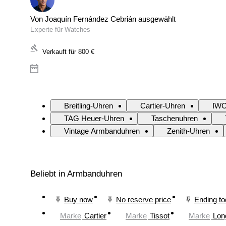
Von Joaquín Fernández Cebrián ausgewählt
Experte für Watches
Verkauft für
800 €
Breitling-Uhren
Cartier-Uhren
IWC
TAG Heuer-Uhren
Taschenuhren
Vintage Armbanduhren
Zenith-Uhren
Beliebt in Armbanduhren
Buy now
No reserve price
Ending t
Marke
Cartier
Marke
Tissot
Marke
Lon