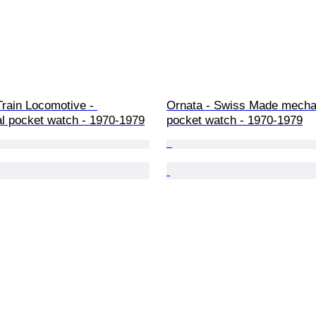
Train Locomotive - 
Ornata - Swiss Made mecha
l pocket watch - 1970-1979
pocket watch - 1970-1979