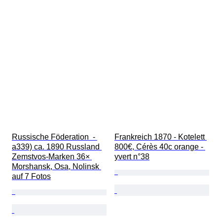
Russische Föderation  - 
Frankreich 1870 - Kotelett 
a339) ca. 1890 Russland 
800€, Cérès 40c orange - 
Zemstvos-Marken 36× 
yvert n°38
Morshansk, Osa, Nolinsk 
auf 7 Fotos