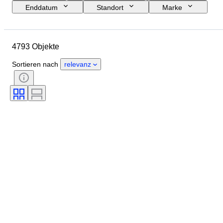
Enddatum
Standort
Marke
Objekt
Herkunftsland
Material
Geschlecht
4793 Objekte
Zustand
Periode
Zertifikat
Thema
Stil
Technik
Sortieren nach
relevanz
Unterschrift
Einband
Auflage
Sprache
Farbe
Verkauft von
Künstler
Zuschreibung
Epoche