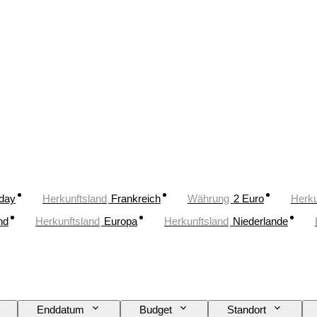
oday
Herkunftsland
Frankreich
Währung
2 Euro
Herku
nd
Herkunftsland
Europa
Herkunftsland
Niederlande
Enddatum
Budget
Standort