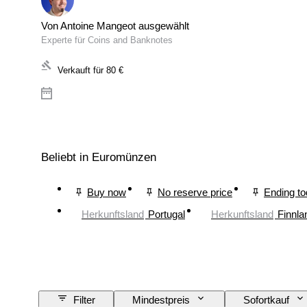
Von Antoine Mangeot ausgewählt
Experte für Coins and Banknotes
Verkauft für
80 €
Beliebt in Euromünzen
Buy now
No reserve price
Ending t
Herkunftsland
Portugal
Herkunftsland
Finnla
Filter
Mindestpreis
Sofortkauf