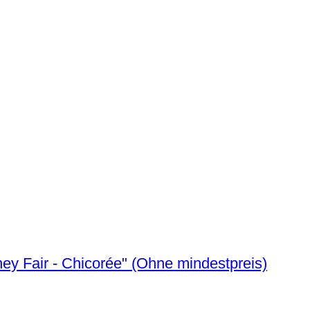
Belgien. Year Set (BU) 2025 "World Money Fair - Chicorée" (Ohne mindestpreis)