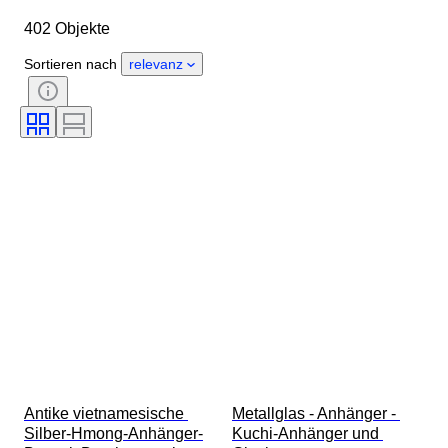
Objekt
Herkunftsland
402 Objekte
Material
Geschlecht
Zustand
Periode
Edelstein
Sortieren nach
relevanz
Zertifikat
Thema
Stil
Technik
Unterschrift
Auflage
Farbe
Original/Nachbau
Angegebene Größe
Kultur
Verkauft von
Accessoires enthalten
Epoche
Provenienz
Antike vietnamesische 
Metallglas - Anhänger - 
Silber-Hmong-Anhänger-
Kuchi-Anhänger und 