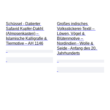
Schüssel - Datierter 
Großes indisches 
Safavid Kupfer-Dakhl 
Volksstickerei-Textil – 
(Almosenkasten) – 
Löwen, Vögel & 
Islamische Kalligrafie & 
Blütenmotive – 
Tiermotive – AH 1146
Nordindien - Wolle & 
Seide - Anfang des 20. 
Jahrhunderts