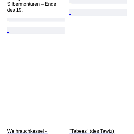
Silbermonturen – Ende 
des 19.
Weihrauchkessel - 
"Tabeez" (des Tawiz) 