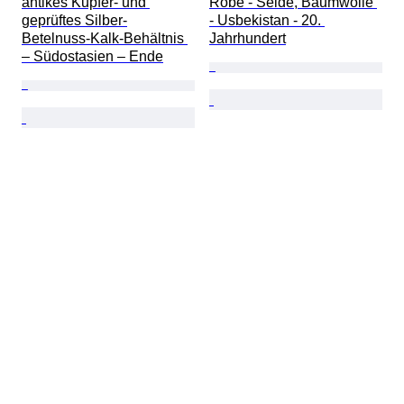
antikes Kupfer- und 
Robe - Seide, Baumwolle 
geprüftes Silber-
- Usbekistan - 20. 
Betelnuss-Kalk-Behältnis 
Jahrhundert
– Südostasien – Ende