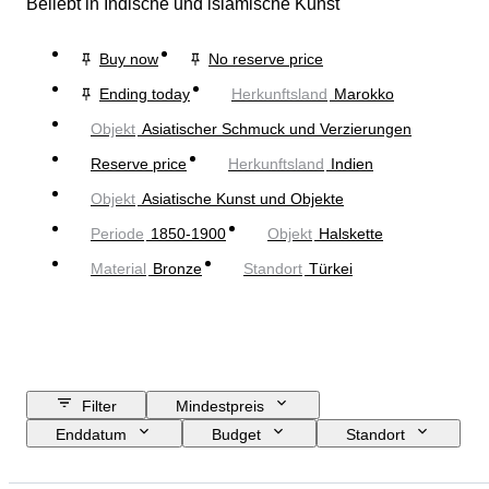
Beliebt in Indische und islamische Kunst
Buy now
No reserve price
Ending today
Herkunftsland
Marokko
Objekt
Asiatischer Schmuck und Verzierungen
Reserve price
Herkunftsland
Indien
Objekt
Asiatische Kunst und Objekte
Periode
1850-1900
Objekt
Halskette
Material
Bronze
Standort
Türkei
Filter
Mindestpreis
Enddatum
Budget
Standort
Größe
Abmessungen