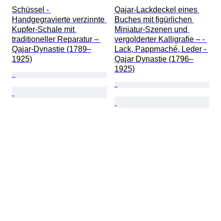
Schüssel - 
Qajar-Lackdeckel eines 
Handgegravierte verzinnte 
Buches mit figürlichen 
Kupfer-Schale mit 
Miniatur-Szenen und 
traditioneller Reparatur – 
vergolderter Kalligrafie – - 
Qajar-Dynastie (1789–
Lack, Pappmaché, Leder - 
1925)
Qajar Dynastie (1796–
1925)