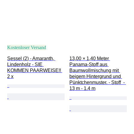
Kostenloser Versand
Sessel (2) - Amaranth, 
13,00 × 1,40 Meter 
Lindenholz - SIE 
Panama-Stoff aus 
KOMMEN PAARWEISE!! 
Baumwollmischung mit 
2 x
beigem Hintergrund und 
Pünktchenmuster. - Stoff  - 
13 m - 1.4 m