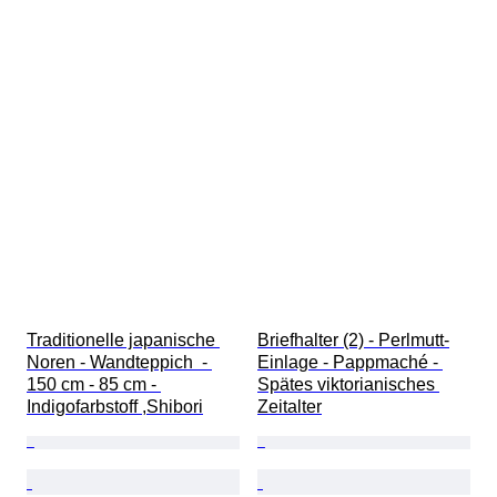
Traditionelle japanische 
Briefhalter (2) - Perlmutt-
Noren - Wandteppich  - 
Einlage - Pappmaché - 
150 cm - 85 cm - 
Spätes viktorianisches 
Indigofarbstoff ,Shibori
Zeitalter