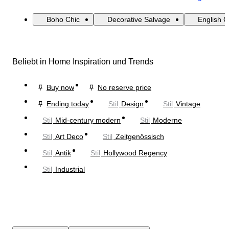
Boho Chic
Decorative Salvage
English 
Beliebt in Home Inspiration und Trends
Buy now
No reserve price
Ending today
Stil
Design
Stil
Vintage
Stil
Mid-century modern
Stil
Moderne
Stil
Art Deco
Stil
Zeitgenössisch
Stil
Antik
Stil
Hollywood Regency
Stil
Industrial