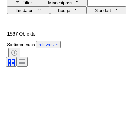
Filter
Mindestpreis
Enddatum
Budget
Standort
Größe
Abmessungen
Marke
Objekt
1567 Objekte
Herkunftsland
Material
Geschlecht
Zustand
Sortieren nach
relevanz
Periode
Zertifikat
Thema
Stil
Technik
Unterschrift
Auflage
Farbe
Epoche
Verkauft von
Künstler
Original/Nachbau
Energiereserve
Schöpfer
Modell