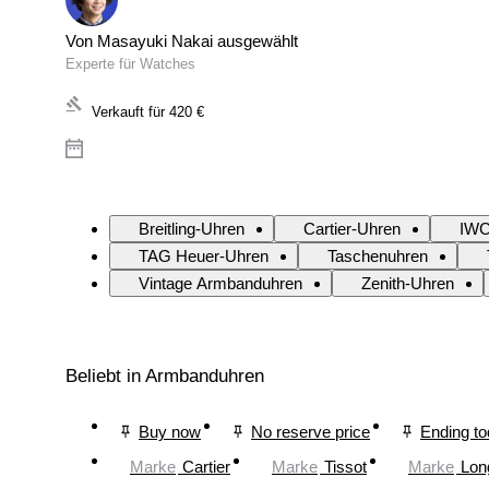
Von Masayuki Nakai ausgewählt
Experte für Watches
Verkauft für
420 €
Breitling-Uhren
Cartier-Uhren
IWC
TAG Heuer-Uhren
Taschenuhren
Vintage Armbanduhren
Zenith-Uhren
Beliebt in Armbanduhren
Buy now
No reserve price
Ending t
Marke
Cartier
Marke
Tissot
Marke
Lon