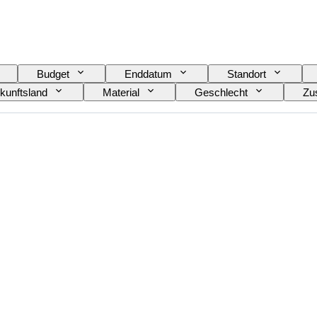
Budget
Enddatum
Standort
kunftsland
Material
Geschlecht
Zu
uflage
Sprache
Farbe
Uhrwerk
Modell