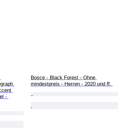
 
Bosce - Black Forest - Ohne 
ograph 
mindestpreis - Herren - 2020 und ff. 
ccent 
l - 