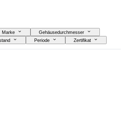
Marke
Gehäusedurchmesser
stand
Periode
Zertifikat
Epoche
Angegebene Größe