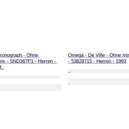
hronograph - Ohne 
Omega - De Ville - Ohne min
eis - SND367P1 - Herren - 
- 53828715 - Herren - 1993
f. 