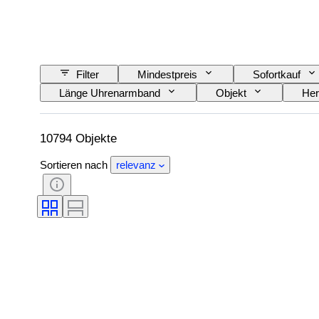
Filter
Mindestpreis
Sofortkauf
Länge Uhrenarmband
Objekt
Her
Thema
Stil
Einband
A
Diamanttyp
Material Uhrenarmband
10794 Objekte
Sortieren nach
relevanz