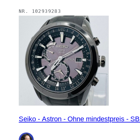
NR.
102939283
Seiko - Astron - Ohne mindestpreis - 