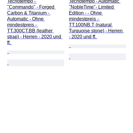
Tecnotempo - 
Tecnotempo - Automatic 
"Commando" - Forged 
"NobleTime"- Limited 
Carbon & Titanium - 
Edition - - Ohne 
Automatic - Ohne 
mindestpreis - 
mindestpreis - 
TT.100NB.T (natural 
TT.300CT.BB (leather 
Turquoise stone) - Herren 
strap) - Herren - 2020 und 
- 2020 und ff. 
ff. 