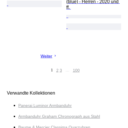
(blue) - Herren - 2020 und 
ff. 
Weiter
1
2
3
…
100
Verwandte Kollektionen
Panerai Luminor Armbanduhr
Armbanduhr Graham Chronograph aus Stahl
Baume & Mercier Classima Quarzuhren