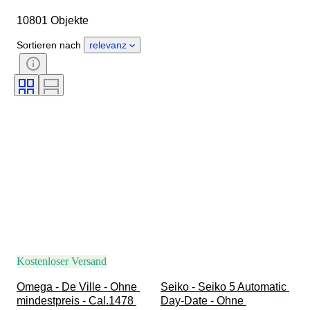
Gehäusedurchmesser
10801 Objekte
Länge Uhrenarmband
Objekt
Herkunftsland
Material
Sortieren nach
relevanz
Geschlecht
Zustand
Zubehör
Periode
Zertifikat
Thema
Einband
Auflage
Sprache
Farbe
Uhrwerk
Material Uhrenarmband
Epoche
Modell
Kostenloser Versand
Omega - De Ville - Ohne 
Seiko - Seiko 5 Automatic 
mindestpreis - Cal.1478 
Day-Date - Ohne 