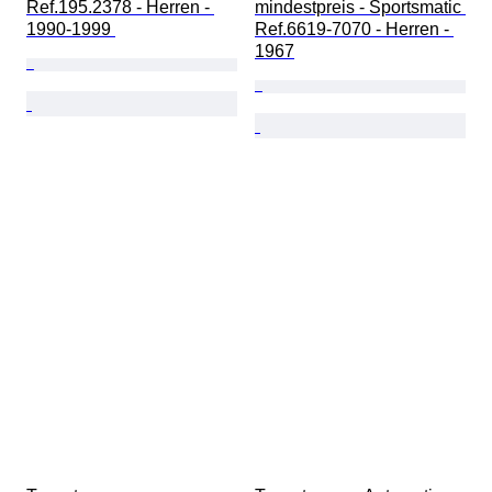
Ref.195.2378 - Herren - 
mindestpreis - Sportsmatic 
1990-1999 
Ref.6619-7070 - Herren - 
1967