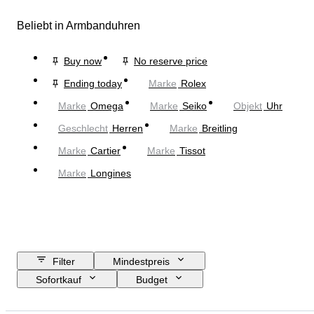
Beliebt in Armbanduhren
Buy now
No reserve price
Ending today
Marke
Rolex
Marke
Omega
Marke
Seiko
Objekt
Uhr
Geschlecht
Herren
Marke
Breitling
Marke
Cartier
Marke
Tissot
Marke
Longines
Filter
Mindestpreis
Sofortkauf
Budget
Enddatum
Standort
Marke