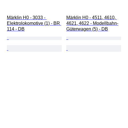
Märklin H0 - 3033 - 
Märklin H0 - 4511, 4610, 
Elektrolokomotive (1) - BR 
4621, 4622 - Modellbahn-
114 - DB
Güterwagen (5) - DB