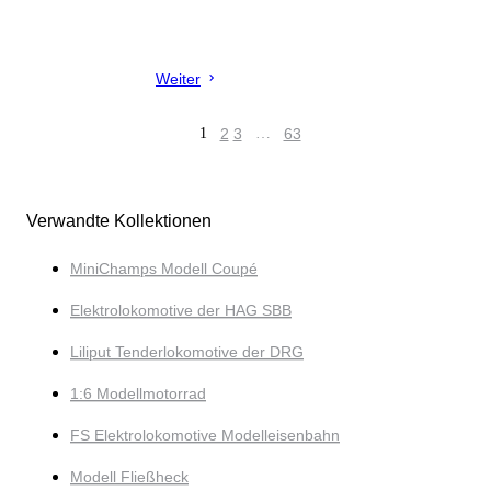
Weiter
1
2
3
…
63
Verwandte Kollektionen
MiniChamps Modell Coupé
Elektrolokomotive der HAG SBB
Liliput Tenderlokomotive der DRG
1:6 Modellmotorrad
FS Elektrolokomotive Modelleisenbahn
Modell Fließheck