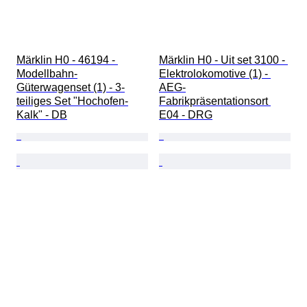
Märklin H0 - 46194 - 
Märklin H0 - Uit set 3100 - 
Modellbahn-
Elektrolokomotive (1) - 
Güterwagenset (1) - 3-
AEG-
teiliges Set "Hochofen-
Fabrikpräsentationsort 
Kalk" - DB
E04 - DRG