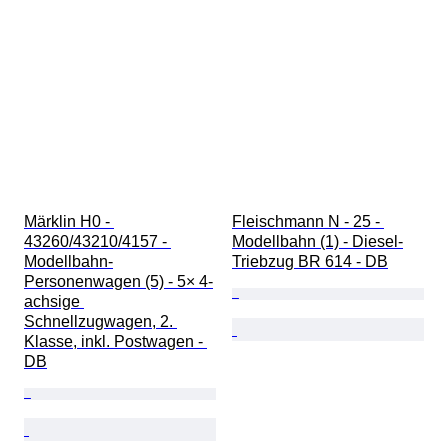
Märklin H0 - 
Fleischmann N - 25 - 
43260/43210/4157 - 
Modellbahn (1) - Diesel-
Modellbahn-
Triebzug BR 614 - DB
Personenwagen (5) - 5× 4-
achsige 
Schnellzugwagen, 2. 
Klasse, inkl. Postwagen - 
DB