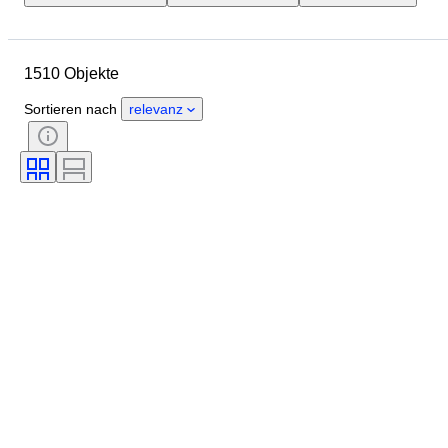
Objekt
Herkunftsland
Material
Zustand
Zubehör
1510 Objekte
Periode
Thema
Stil
Farbe
Maßstab
Kontrolle
Sortieren nach
relevanz
Stromversorgung
Eisenbahngesellschaft
Epoche
Original/Nachbau