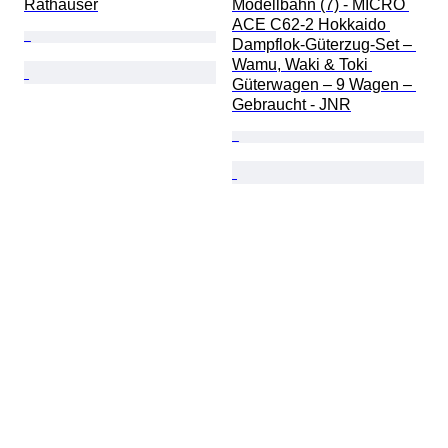
Rathäuser
Modellbahn (7) - MICRO 
ACE C62-2 Hokkaido 
Dampflok-Güterzug-Set – 
Wamu, Waki & Toki 
Güterwagen – 9 Wagen – 
Gebraucht - JNR