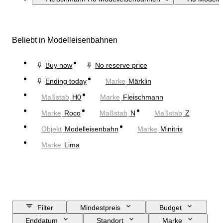
Beliebt in Modelleisenbahnen
Buy now
No reserve price
Ending today
Marke
Märklin
Maßstab
H0
Marke
Fleischmann
Marke
Roco
Maßstab
N
Maßstab
Z
Objekt
Modelleisenbahn
Marke
Minitrix
Marke
Lima
Filter
Mindestpreis
Budget
Enddatum
Standort
Marke