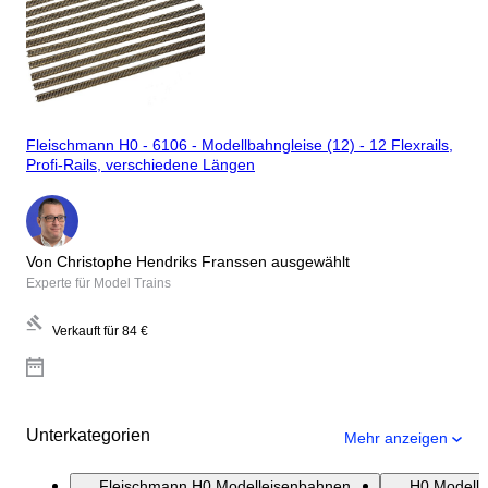
Fleischmann H0 - 6106 - Modellbahngleise (12) - 12 Flexrails,
Profi-Rails, verschiedene Längen
Von Christophe Hendriks Franssen ausgewählt
Experte für Model Trains
Verkauft für
84 €
Unterkategorien
Mehr anzeigen
Fleischmann H0 Modelleisenbahnen
H0 Modell