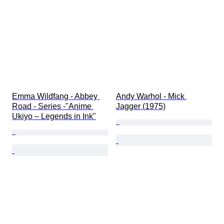
Emma Wildfang - Abbey 
Andy Warhol - Mick 
Road - Series -"Anime 
Jagger (1975)
Ukiyo – Legends in Ink"