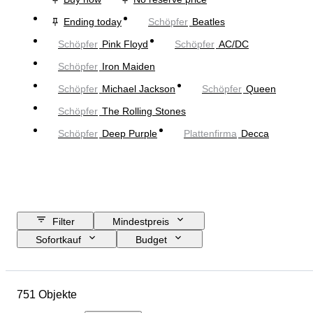
Ending today
Schöpfer
Beatles
Schöpfer
Pink Floyd
Schöpfer
AC/DC
Schöpfer
Iron Maiden
Schöpfer
Michael Jackson
Schöpfer
Queen
Schöpfer
The Rolling Stones
Schöpfer
Deep Purple
Plattenfirma
Decca
Filter
Mindestpreis
Sofortkauf
Budget
Enddatum
Standort
Objekt
Herkunftsland
Material
751 Objekte
Zustand
Zubehör
Periode
Thema
Stil
Technik