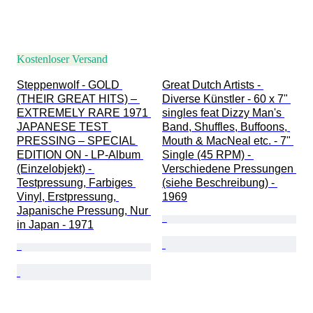
Kostenloser Versand
Steppenwolf - GOLD 
Great Dutch Artists - 
(THEIR GREAT HITS) – 
Diverse Künstler - 60 x 7" 
EXTREMELY RARE 1971 
singles feat Dizzy Man's 
JAPANESE TEST 
Band, Shuffles, Buffoons, 
PRESSING – SPECIAL 
Mouth & MacNeal etc. - 7" 
EDITION ON - LP-Album 
Single (45 RPM) - 
(Einzelobjekt) - 
Verschiedene Pressungen 
Testpressung, Farbiges 
(siehe Beschreibung) - 
Vinyl, Erstpressung, 
1969
Japanische Pressung, Nur 
in Japan - 1971