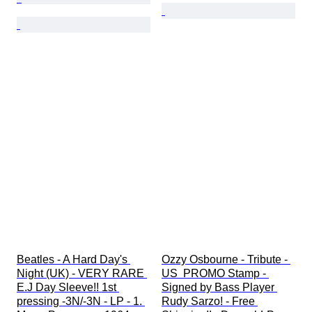
Beatles - A Hard Day's 
Ozzy Osbourne - Tribute - 
Night (UK) - VERY RARE 
US  PROMO Stamp - 
E.J Day Sleeve!! 1st 
Signed by Bass Player 
pressing -3N/-3N - LP - 1. 
Rudy Sarzo! - Free 