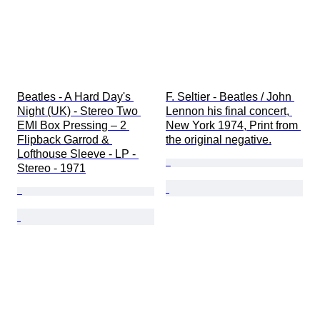
Beatles - A Hard Day's 
F. Seltier - Beatles / John 
Night (UK) - Stereo Two 
Lennon his final concert, 
EMI Box Pressing – 2 
New York 1974, Print from 
Flipback Garrod & 
the original negative.
Lofthouse Sleeve - LP - 
Stereo - 1971