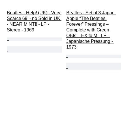
Beatles - Help! (UK) - Very 
Beatles - Set of 3 Japan 
Scarce 69' - no Sold in UK 
Apple “The Beatles 
- NEAR MINT!! - LP - 
Forever” Pressings – 
Stereo - 1969
Complete with Green 
OBIs – EX to M - LP - 
Japanische Pressung - 
1973