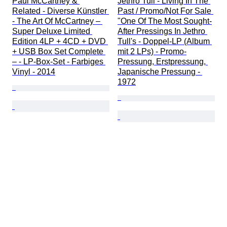
Paul McCartney & 
Jethro Tull - Living In The 
Related - Diverse Künstler 
Past / Promo/Not For Sale 
- The Art Of McCartney – 
"One Of The Most Sought-
Super Deluxe Limited 
After Pressings In Jethro 
Edition 4LP + 4CD + DVD 
Tull's - Doppel-LP (Album 
+ USB Box Set Complete 
mit 2 LPs) - Promo-
– - LP-Box-Set - Farbiges 
Pressung, Erstpressung, 
Vinyl - 2014
Japanische Pressung - 
1972