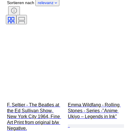
Sortieren nach
relevanz
Unterschrift
Genre
Auflage
Farbe
Verkauft von
Musik-Memorabilien-Typ
Getestet und funktionstüchtig
Pressen
Epoche
Künstler
Plattenfirma
Schöpfer
F. Seltier - The Beatles at 
Emma Wildfang - Rolling 
the Ed Sullivan Show, 
Stones - Series -"Anime 
New York City 1964, Fine 
Ukiyo – Legends in Ink"
Art Print from original b/w 
Negative.