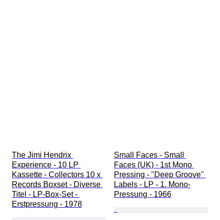
The Jimi Hendrix 
Small Faces - Small 
Experience - 10 LP 
Faces (UK) - 1st Mono 
Kassette - Collectors 10 x 
Pressing - "Deep Groove'' 
Records Boxset - Diverse 
Labels - LP - 1. Mono-
Titel - LP-Box-Set - 
Pressung - 1966
Erstpressung - 1978