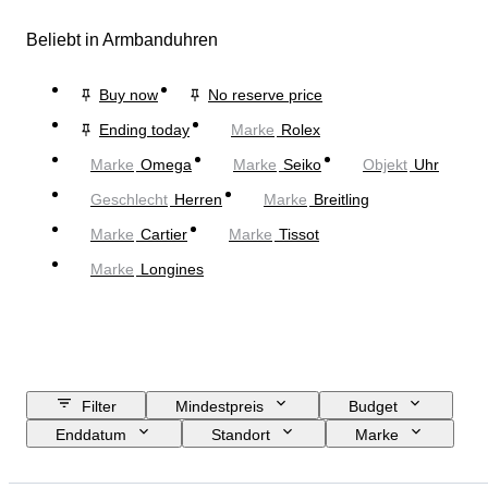
Beliebt in Armbanduhren
Buy now
No reserve price
Ending today
Marke
Rolex
Marke
Omega
Marke
Seiko
Objekt
Uhr
Geschlecht
Herren
Marke
Breitling
Marke
Cartier
Marke
Tissot
Marke
Longines
Filter
Mindestpreis
Budget
Enddatum
Standort
Marke
Gehäusedurchmesser