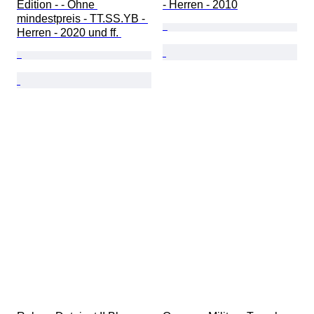
Edition - - Ohne 
- Herren - 2010
mindestpreis - TT.SS.YB - 
Herren - 2020 und ff. 