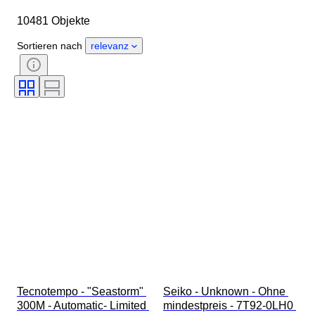
Länge Uhrenarmband
Objekt
10481 Objekte
Herkunftsland
Material
Geschlecht
Zustand
Sortieren nach
relevanz
Periode
Zertifikat
Thema
Auflage
Sprache
Farbe
Uhrwerk
Material Uhrenarmband
Epoche
Energiereserve
Schlagend
Original/Nachbau
Automobilia-Typ
Modell
Tecnotempo - "Seastorm" 
Seiko - Unknown - Ohne 
300M - Automatic- Limited 
mindestpreis - 7T92-0LH0 