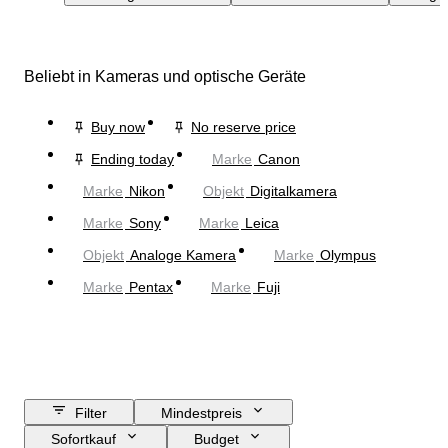
Beliebt in Kameras und optische Geräte
Buy now
No reserve price
Ending today
Marke
Canon
Marke
Nikon
Objekt
Digitalkamera
Marke
Sony
Marke
Leica
Objekt
Analoge Kamera
Marke
Olympus
Marke
Pentax
Marke
Fuji
Filter
Mindestpreis
Sofortkauf
Budget