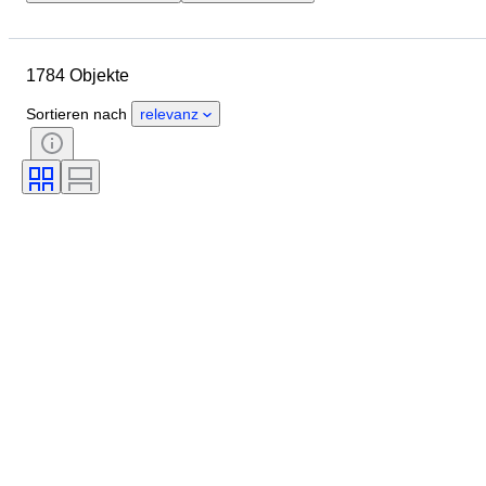
Enddatum
Standort
Marke
Objekt
Herkunftsland
1784 Objekte
Material
Zustand
Periode
Thema
Stil
Technik
Sortieren nach
relevanz
Auflage
Sprache
Objektivanschluss
Art von Videorekorder
Art von Teleskop
Art von Videokamera
Art von Mikroskop
Art von Fernglas
Getestet und funktionstüchtig
Verkauft von
Epoche
Filmart
Schöpfer