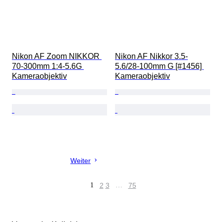
Nikon AF Zoom NIKKOR 
Nikon AF Nikkor 3.5-
70-300mm 1:4-5.6G 
5.6/28-100mm G [#1456] 
Kameraobjektiv
Kameraobjektiv
Weiter
1
2
3
…
75