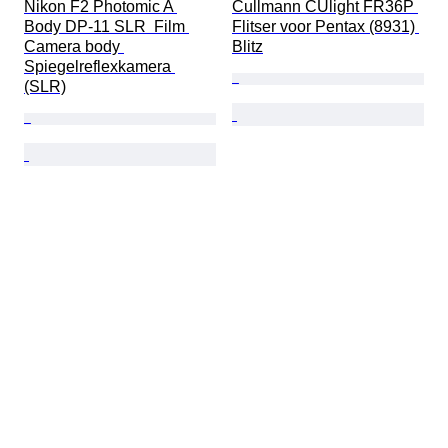
Nikon F2 Photomic A 
Cullmann CUlight FR36P 
Body DP-11 SLR  Film 
Flitser voor Pentax (8931) 
Camera body 
Blitz
Spiegelreflexkamera 
(SLR)