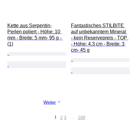
Kette aus Serpentin-
Fantastisches STILBITE 
Perlen poliert - Höhe: 10 
auf unbekanntem Mineral 
mm - Breite: 5 mm- 95 g - 
- kein Reservepreis - TOP 
(1)
- Höhe: 4.3 cm - Breite: 3 
cm- 45 g
Weiter
1
2
3
…
100