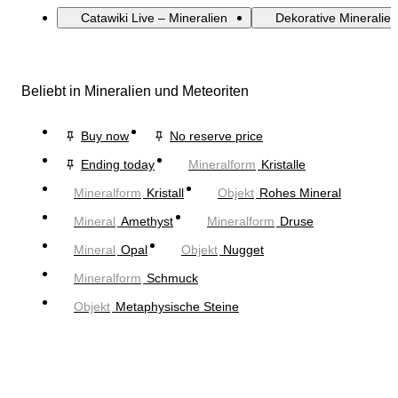
Catawiki Live – Mineralien
Dekorative Mineralien
Beliebt in Mineralien und Meteoriten
Buy now
No reserve price
Ending today
Mineralform
Kristalle
Mineralform
Kristall
Objekt
Rohes Mineral
Mineral
Amethyst
Mineralform
Druse
Mineral
Opal
Objekt
Nugget
Mineralform
Schmuck
Objekt
Metaphysische Steine