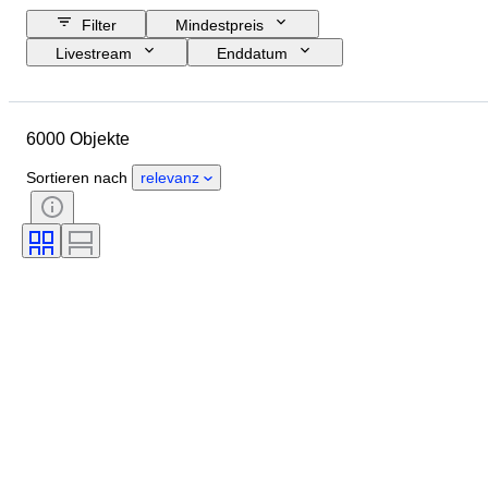
Filter
Mindestpreis
Livestream
Enddatum
Budget
Standort
Größe
Abmessungen
Objekt
6000 Objekte
Herkunftsland
Material
Geschlecht
Zustand
Sortieren nach
relevanz
Periode
Edelstein
Zertifikat
Unterschrift
Farbe
Schliff
Exakte Farbe
Mineral
Mineralform
Behandlung
Original/Nachbau
Angegebene Größe
Perlenglanz
Oberflächenqualität der Perle(n)
Epoche