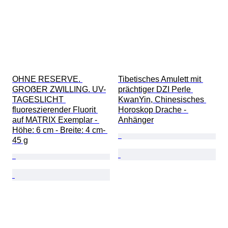
OHNE RESERVE. 
Tibetisches Amulett mit 
GROẞER ZWILLING. UV-
prächtiger DZI Perle 
TAGESLICHT 
KwanYin, Chinesisches 
fluoreszierender Fluorit 
Horoskop Drache - 
auf MATRIX Exemplar - 
Anhänger
Höhe: 6 cm - Breite: 4 cm- 
45 g