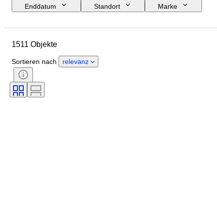
Enddatum
Standort
Marke
Objekt
Herkunftsland
Material
Zustand
Zubehör
1511 Objekte
Periode
Thema
Stil
Farbe
Maßstab
Kontrolle
Sortieren nach
relevanz
Stromversorgung
Eisenbahngesellschaft
Epoche
Original/Nachbau