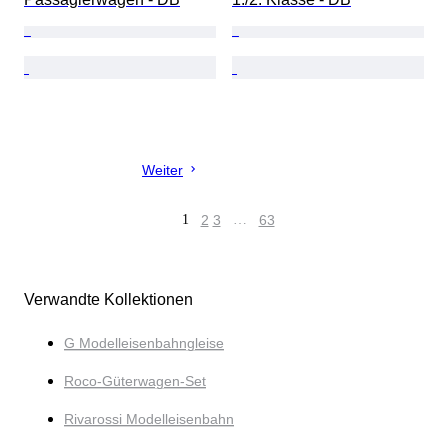
Weiter
1
2
3
…
63
Verwandte Kollektionen
G Modelleisenbahngleise
Roco-Güterwagen-Set
Rivarossi Modelleisenbahn