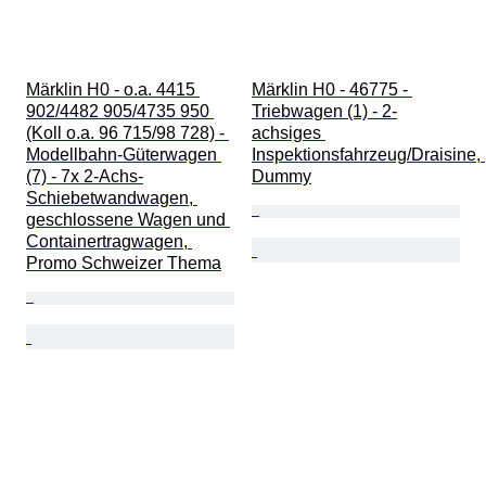
Märklin H0 - o.a. 4415 
Märklin H0 - 46775 - 
902/4482 905/4735 950 
Triebwagen (1) - 2-
(Koll o.a. 96 715/98 728) - 
achsiges 
Modellbahn-Güterwagen 
Inspektionsfahrzeug/Draisine, 
(7) - 7x 2-Achs-
Dummy
Schiebetwandwagen, 
geschlossene Wagen und 
Containertragwagen, 
Promo Schweizer Thema