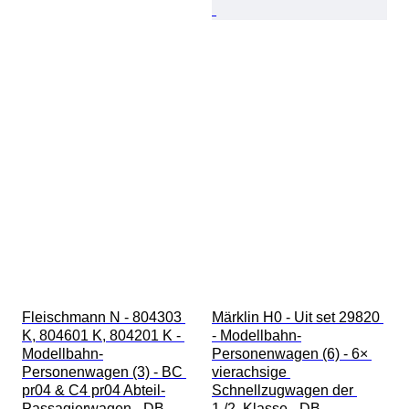
Fleischmann N - 804303 
Märklin H0 - Uit set 29820 
K, 804601 K, 804201 K - 
- Modellbahn-
Modellbahn-
Personenwagen (6) - 6× 
Personenwagen (3) - BC 
vierachsige 
pr04 & C4 pr04 Abteil-
Schnellzugwagen der 
Passagierwagen - DB
1./2. Klasse - DB