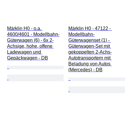
Märklin H0 - o.a. 
Märklin H0 - 47122 - 
4600/4601 - Modellbahn-
Modellbahn-
Güterwagen (6) - 6x 2-
Güterwagenset (1) - 
Achsige, hohe, offene 
Güterwagen-Set mit 
Ladewagen und 
gekoppelten 2-Achs-
Gepäckwagen - DB
Autotransportern mit 
Beladung von Autos 
(Mercedes) - DB