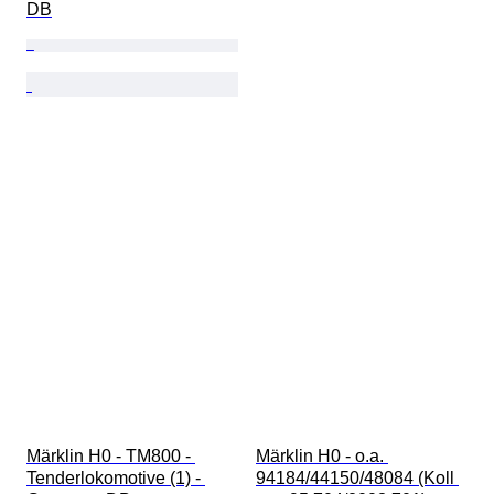
DB
Märklin H0 - TM800 - 
Märklin H0 - o.a. 
Tenderlokomotive (1) - 
94184/44150/48084 (Koll 