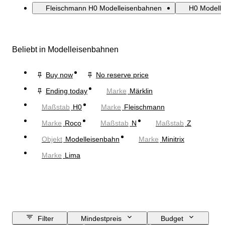
Fleischmann H0 Modelleisenbahnen
H0 Modell
Beliebt in Modelleisenbahnen
Buy now
No reserve price
Ending today
Marke
Märklin
Maßstab
H0
Marke
Fleischmann
Marke
Roco
Maßstab
N
Maßstab
Z
Objekt
Modelleisenbahn
Marke
Minitrix
Marke
Lima
Filter
Mindestpreis
Budget