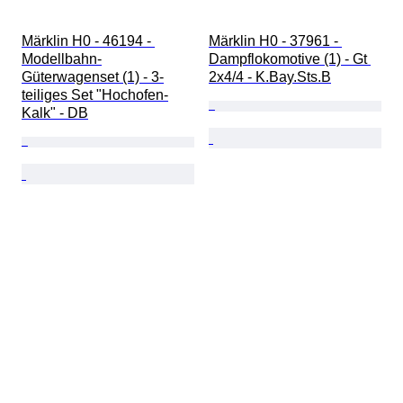
Märklin H0 - 46194 - 
Märklin H0 - 37961 - 
Modellbahn-
Dampflokomotive (1) - Gt 
Güterwagenset (1) - 3-
2x4/4 - K.Bay.Sts.B
teiliges Set "Hochofen-
Kalk" - DB