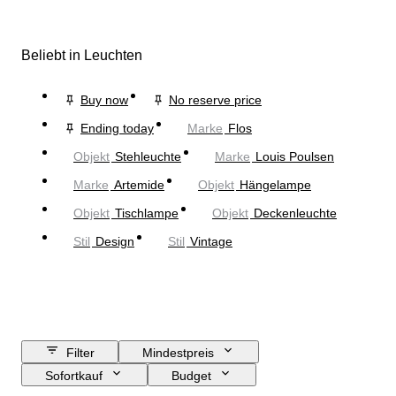
Beliebt in Leuchten
Buy now
No reserve price
Ending today
Marke
Flos
Objekt
Stehleuchte
Marke
Louis Poulsen
Marke
Artemide
Objekt
Hängelampe
Objekt
Tischlampe
Objekt
Deckenleuchte
Stil
Design
Stil
Vintage
Filter
Mindestpreis
Sofortkauf
Budget