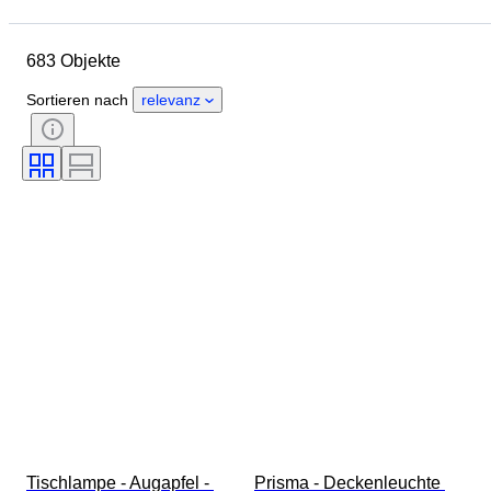
Enddatum
Größe
Standort
Abmessungen
Marke
683 Objekte
Objekt
Herkunftsland
Material
Zustand
Periode
Sortieren nach
relevanz
Stil
Unterschrift
Farbe
Verkauft von
Nautische Lampe
Epoche
Schöpfer
Modell
Tischlampe - Augapfel - 
Prisma - Deckenleuchte 