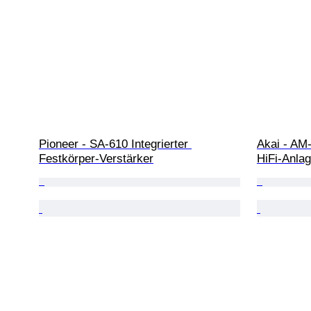
Pioneer - SA-610 Integrierter 
Akai - AM
Festkörper-Verstärker
HiFi-Anla