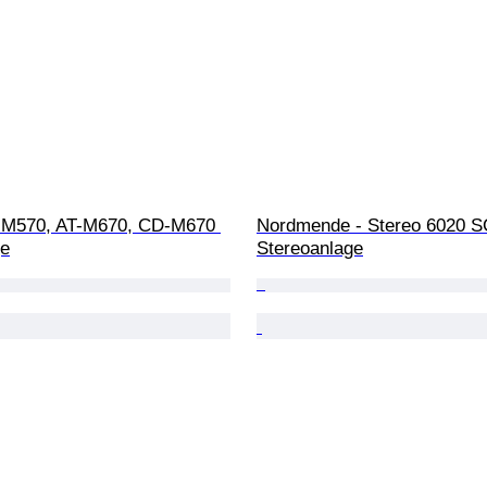
-M570, AT-M670, CD-M670 
Nordmende - Stereo 6020 S
ge
Stereoanlage