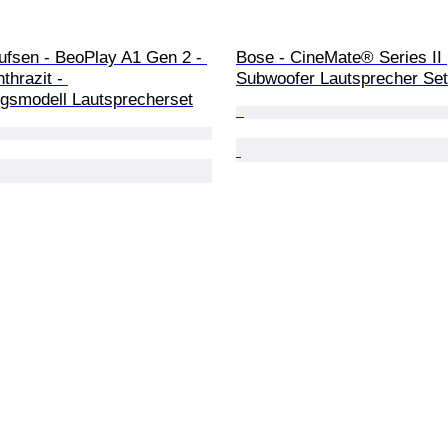
ufsen - BeoPlay A1 Gen 2 - 
Bose - CineMate® Series II 
hrazit - 
Subwoofer Lautsprecher Set
ngsmodell Lautsprecherset