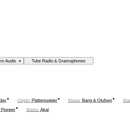
ro Audio
Tube Radio & Gramophones
oday
Objekt
Plattenspieler
Marke
Bang & Olufsen
Ma
Pioneer
Marke
Akai