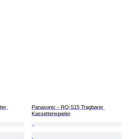
ter 
Panasonic - RQ-S15 Tragbarer 
Kassettenspieler