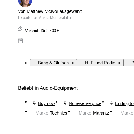
Von Matthew McIvor ausgewählt
Experte für Music Memorabilia
Verkauft für
2.400 €
Bang & Olufsen
Hi-Fi und Radio
P
Beliebt in Audio-Equipment
Buy now
No reserve price
Ending t
Marke
Technics
Marke
Marantz
Marke