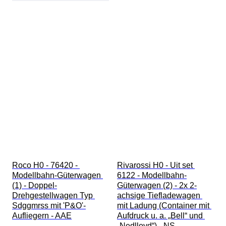
Roco H0 - 76420 - 
Rivarossi H0 - Uit set 
Modellbahn-Güterwagen 
6122 - Modellbahn-
(1) - Doppel-
Güterwagen (2) - 2x 2-
Drehgestellwagen Typ 
achsige Tiefladewagen 
Sdggmrss mit 'P&O'-
mit Ladung (Container mit 
Aufliegern - AAE
Aufdruck u. a. „Bell“ und 
„Nedlloyd“) - NS