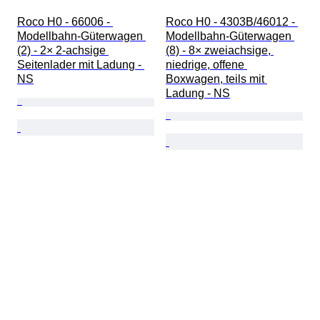
Roco H0 - 66006 - 
Roco H0 - 4303B/46012 - 
Modellbahn-Güterwagen 
Modellbahn-Güterwagen 
(2) - 2× 2-achsige 
(8) - 8× zweiachsige, 
Seitenlader mit Ladung - 
niedrige, offene 
NS
Boxwagen, teils mit 
Ladung - NS