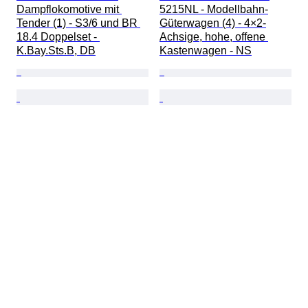
Dampflokomotive mit 
5215NL - Modellbahn-
Tender (1) - S3/6 und BR 
Güterwagen (4) - 4×2-
18.4 Doppelset - 
Achsige, hohe, offene 
K.Bay.Sts.B, DB
Kastenwagen - NS