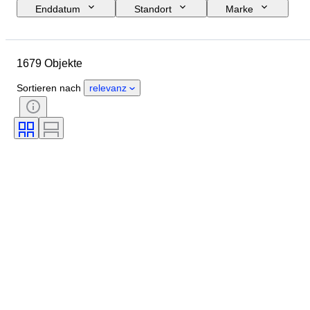
Enddatum
Standort
Marke
Objekt
Herkunftsland
Material
Zustand
Zubehör
1679 Objekte
Periode
Stil
Farbe
Maßstab
Kontrolle
Sortieren nach
relevanz
Stromversorgung
Eisenbahngesellschaft
Epoche