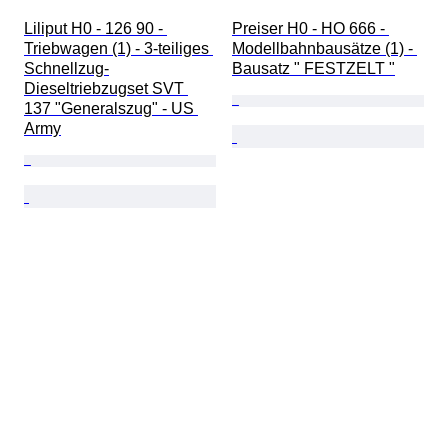
Liliput H0 - 126 90 - 
Preiser H0 - HO 666 - 
Triebwagen (1) - 3-teiliges 
Modellbahnbausätze (1) - 
Schnellzug-
Bausatz " FESTZELT "
Dieseltriebzugset SVT 
137 "Generalszug" - US 
Army