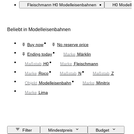
Fleischmann H0 Modelleisenbahnen
H0 Modell
Beliebt in Modelleisenbahnen
Buy now
No reserve price
Ending today
Marke
Märklin
Maßstab
H0
Marke
Fleischmann
Marke
Roco
Maßstab
N
Maßstab
Z
Objekt
Modelleisenbahn
Marke
Minitrix
Marke
Lima
Filter
Mindestpreis
Budget