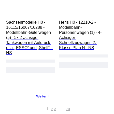
Sachsenmodelle H0 - 
Heris H0 - 12210-2 - 
16115/16067/16288 - 
Modellbahn-
Modellbahn-Güterwagen 
Personenwagen (1) - 4-
(5) - 5x 2-achsige 
Achsiger 
Tankwagen mit Aufdruck 
Schnellzugwagen 2. 
u. a. „ESSO“ und „Shell“ - 
Klasse Plan N - NS
NS
Weiter
1
2
3
…
70