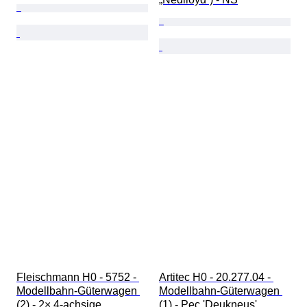
Fleischmann H0 - 5752 - 
Artitec H0 - 20.277.04 - 
Modellbahn-Güterwagen 
Modellbahn-Güterwagen 
(2) - 2× 4‑achsige 
(1) - Pec 'Deukneus' 