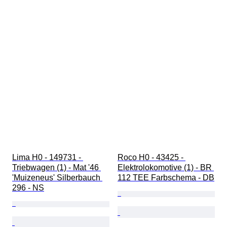
Lima H0 - 149731 - 
Roco H0 - 43425 - 
Triebwagen (1) - Mat '46 
Elektrolokomotive (1) - BR 
'Muizeneus' Silberbauch 
112 TEE Farbschema - DB
296 - NS