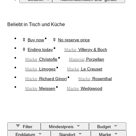
Beliebt in Tisch und Küche
Buy now
No reserve price
Ending today
Marke
Villeroy & Boch
Marke
Christofle
Material
Porzellan
Marke
Limoges
Marke
Le Creuset
Marke
Richard Ginori
Marke
Rosenthal
Marke
Meissen
Marke
Wedgwood
Filter
Mindestpreis
Budget
Enddatum
Standort
Marke