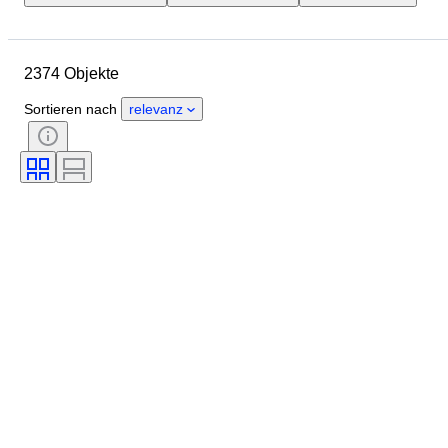
Objekt
Herkunftsland
Material
Zustand
Periode
2374 Objekte
Stil
Unterschrift
Farbe
Größe
Epoche
Sortieren nach
relevanz
Art von Küchenmesser
Dekor
Künstler
Original/Nachbau
Verkauft von
Schöpfer
Modell