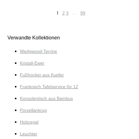
1
2
3
…
99
Verwandte Kollektionen
Wedgwood-Terrine
Kristall-Ewer
Fußhocker aus Kupfer
Frankreich Tafelservice für 12
Konsolentisch aus Bambus
Porzellankrug
Holzregal
Leuchter