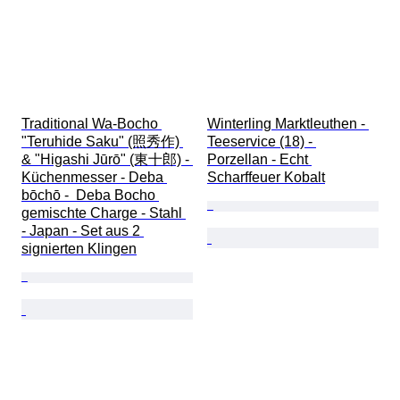
Traditional Wa-Bocho 
Winterling Marktleuthen - 
"Teruhide Saku" (照秀作) 
Teeservice (18) - 
& "Higashi Jūrō" (東十郎) - 
Porzellan - Echt 
Küchenmesser - Deba 
Scharffeuer Kobalt
bōchō -  Deba Bocho 
gemischte Charge - Stahl 
- Japan - Set aus 2 
signierten Klingen