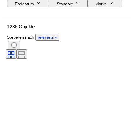
Enddatum
Standort
Marke
Objekt
Herkunftsland
Material
Zustand
Zubehör
1236 Objekte
Periode
Thema
Stil
Farbe
Maßstab
Kontrolle
Sortieren nach
relevanz
Stromversorgung
Eisenbahngesellschaft
Epoche
Original/Nachbau