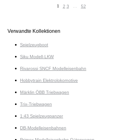
1
2
3
…
52
Verwandte Kollektionen
Spielzeugboot
Siku Modell-LKW
Rivarossi SNCF Modelleisenbahn
Hobbytrain Elektrolokomotive
Märklin ÖBB Triebwagen
Trix-Triebwagen
1:43 Spielzeugpanzer
DB-Modelleisenbahnen
Primex Modelleisenbahn Güterwagen