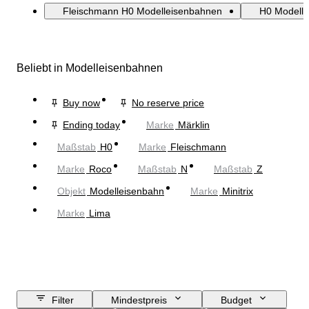
Fleischmann H0 Modelleisenbahnen
H0 Modell
Beliebt in Modelleisenbahnen
Buy now
No reserve price
Ending today
Marke
Märklin
Maßstab
H0
Marke
Fleischmann
Marke
Roco
Maßstab
N
Maßstab
Z
Objekt
Modelleisenbahn
Marke
Minitrix
Marke
Lima
Filter
Mindestpreis
Budget