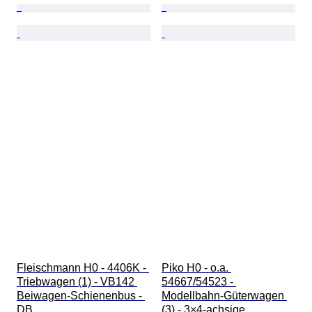
Fleischmann H0 - 4406K - 
Piko H0 - o.a. 
Triebwagen (1) - VB142 
54667/54523 - 
Beiwagen-Schienenbus - 
Modellbahn-Güterwagen 
DB
(3) - 3×4-achsige 