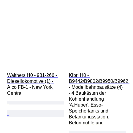
Walthers H0 - 931-266 - 
Kibri H0 - 
Diesellokomotive (1) - 
B9442/B9802/B9950/B9962 
Alco FB-1 - New York 
- Modellbahnbausätze (4) 
Central
- 4 Baukästen der 
Kohlenhandlung 
'A.Huber', Esso-
Speichertanks und 
Betankungsstation, 
Betonmühle und