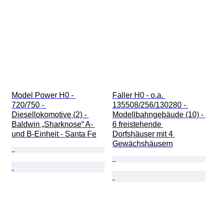
Model Power H0 - 
Faller H0 - o.a. 
720/750 - 
135508/256/130280 - 
Diesellokomotive (2) - 
Modellbahngebäude (10) - 
Baldwin „Sharknose“ A- 
6 freistehende 
und B-Einheit - Santa Fe
Dorfshäuser mit 4 
Gewächshäusern