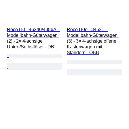
Roco H0 - 46240/4386A - 
Roco H0e - 34521 - 
Modellbahn-Güterwagen 
Modellbahn-Güterwagen 
(2) - 2× 4‑achsige 
(3) - 3× 4-achsige offene 
Unter-/Selbstlöser - DB
Kastenwagen mit 
Ständern - ÖBB