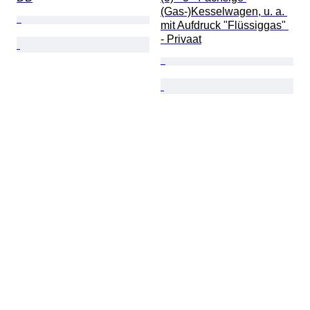
(Gas-)Kesselwagen, u. a. 
mit Aufdruck "Flüssiggas" 
- Privaat