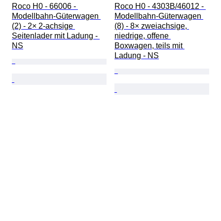
Roco H0 - 66006 - 
Roco H0 - 4303B/46012 - 
Modellbahn-Güterwagen 
Modellbahn-Güterwagen 
(2) - 2× 2-achsige 
(8) - 8× zweiachsige, 
Seitenlader mit Ladung - 
niedrige, offene 
NS
Boxwagen, teils mit 
Ladung - NS