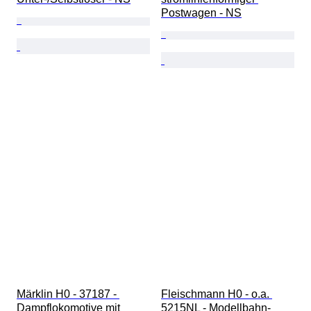
Postwagen - NS
Märklin H0 - 37187 - 
Fleischmann H0 - o.a. 
Dampflokomotive mit 
5215NL - Modellbahn-