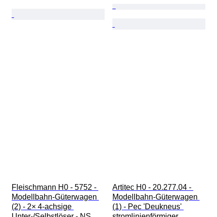
Fleischmann H0 - 5752 - 
Artitec H0 - 20.277.04 - 
Modellbahn-Güterwagen 
Modellbahn-Güterwagen 
(2) - 2× 4‑achsige 
(1) - Pec 'Deukneus' 
Unter-/Selbstlöser - NS
stromlinienförmiger 