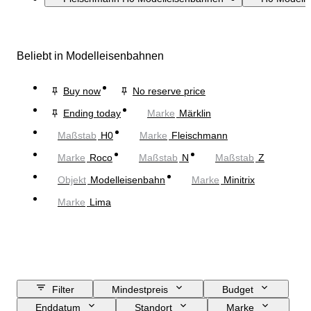
Beliebt in Modelleisenbahnen
Buy now
No reserve price
Ending today
Marke
Märklin
Maßstab
H0
Marke
Fleischmann
Marke
Roco
Maßstab
N
Maßstab
Z
Objekt
Modelleisenbahn
Marke
Minitrix
Marke
Lima
Filter
Mindestpreis
Budget
Enddatum
Standort
Marke