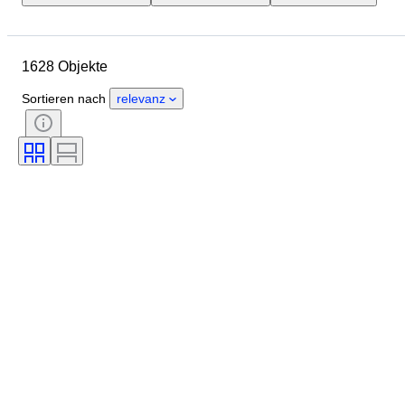
Objekt
Herkunftsland
Material
Zustand
Zubehör
1628 Objekte
Periode
Stil
Farbe
Maßstab
Kontrolle
Sortieren nach
relevanz
Stromversorgung
Eisenbahngesellschaft
Epoche