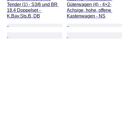
Tender (1) - S3/6 und BR 
Güterwagen (4) - 4×2-
18.4 Doppelset - 
Achsige, hohe, offene 
K.Bay.Sts.B, DB
Kastenwagen - NS