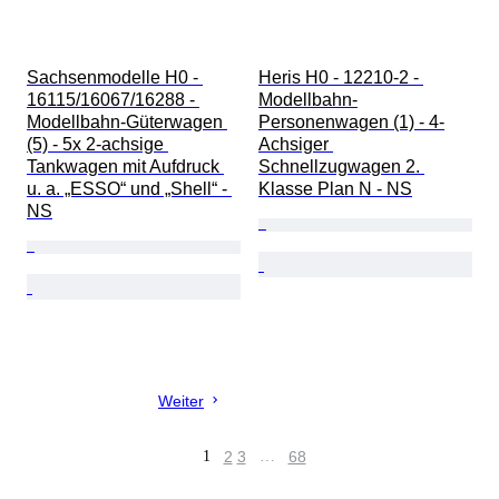
Sachsenmodelle H0 - 
Heris H0 - 12210-2 - 
16115/16067/16288 - 
Modellbahn-
Modellbahn-Güterwagen 
Personenwagen (1) - 4-
(5) - 5x 2-achsige 
Achsiger 
Tankwagen mit Aufdruck 
Schnellzugwagen 2. 
u. a. „ESSO“ und „Shell“ - 
Klasse Plan N - NS
NS
Weiter
1
2
3
…
68