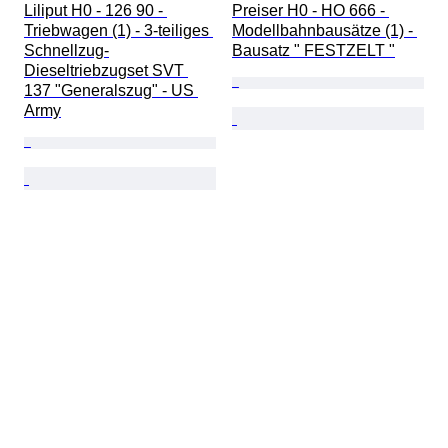
Liliput H0 - 126 90 - 
Preiser H0 - HO 666 - 
Triebwagen (1) - 3-teiliges 
Modellbahnbausätze (1) - 
Schnellzug-
Bausatz " FESTZELT "
Dieseltriebzugset SVT 
137 "Generalszug" - US 
Army