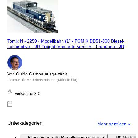
Tomix N - 2259 - Modellbahn (1) - TOMIX DD51-800 Diesel-
Lokomotive – JR Freight erneuerte Version – brandneu - JR
Von Guido Gamba ausgewählt
Experte für Modelleisenbahn (Märklin H0)
Verkauft für
3 €
Unterkategorien
Mehr anzeigen
Fleischmann H0 Modelleisenbahnen
H0 Modell