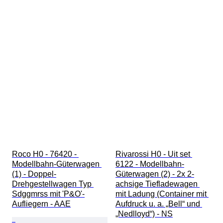
Roco H0 - 76420 - 
Rivarossi H0 - Uit set 
Modellbahn-Güterwagen 
6122 - Modellbahn-
(1) - Doppel-
Güterwagen (2) - 2x 2-
Drehgestellwagen Typ 
achsige Tiefladewagen 
Sdggmrss mit 'P&O'-
mit Ladung (Container mit 
Aufliegern - AAE
Aufdruck u. a. „Bell“ und 
„Nedlloyd“) - NS