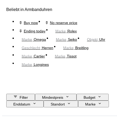
Beliebt in Armbanduhren
Buy now
No reserve price
Ending today
Marke
Rolex
Marke
Omega
Marke
Seiko
Objekt
Uhr
Geschlecht
Herren
Marke
Breitling
Marke
Cartier
Marke
Tissot
Marke
Longines
Filter
Mindestpreis
Budget
Enddatum
Standort
Marke
Gehäusedurchmesser