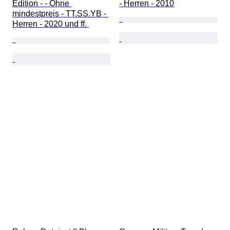
Edition - - Ohne 
- Herren - 2010
mindestpreis - TT.SS.YB - 
Herren - 2020 und ff. 