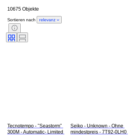
Länge Uhrenarmband
Objekt
10675 Objekte
Herkunftsland
Material
Geschlecht
Zustand
Sortieren nach
relevanz
Periode
Zertifikat
Thema
Auflage
Sprache
Farbe
Uhrwerk
Material Uhrenarmband
Epoche
Energiereserve
Schlagend
Original/Nachbau
Automobilia-Typ
Modell
Tecnotempo - "Seastorm" 
Seiko - Unknown - Ohne 
300M - Automatic- Limited 
mindestpreis - 7T92-0LH0 