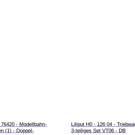
 76420 - Modellbahn-
Liliput H0 - 126 04 - Triebwa
n (1) - Doppel-
3-teiliges Set VT06 - DB