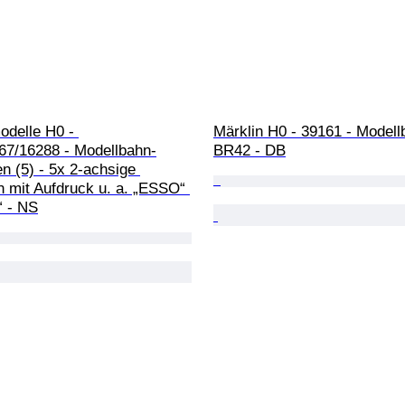
delle H0 - 
Märklin H0 - 39161 - Modellb
67/16288 - Modellbahn-
BR42 - DB
 (5) - 5x 2-achsige 
 mit Aufdruck u. a. „ESSO“ 
“ - NS