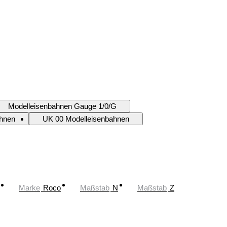
Modelleisenbahnen Gauge 1/0/G
ahnen
UK 00 Modelleisenbahnen
Marke
Roco
Maßstab
N
Maßstab
Z