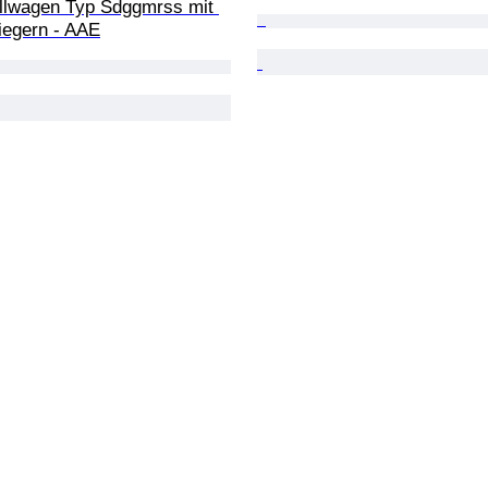
llwagen Typ Sdggmrss mit 
iegern - AAE