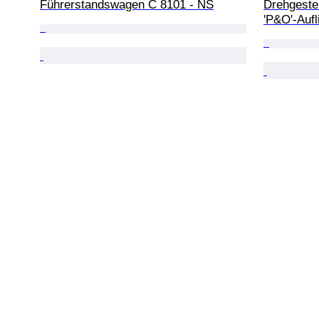
Führerstandswagen C 8101 - NS
Drehgeste
'P&O'-Aufl