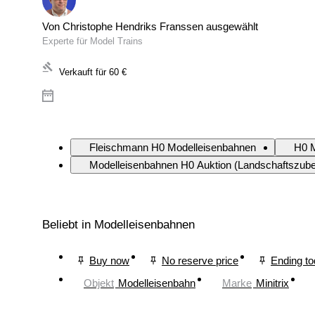
Von Christophe Hendriks Franssen ausgewählt
Experte für Model Trains
Verkauft für
60 €
Fleischmann H0 Modelleisenbahnen
H0 M
Modelleisenbahnen H0 Auktion (Landschaftszube
Beliebt in Modelleisenbahnen
Buy now
No reserve price
Ending t
Objekt
Modelleisenbahn
Marke
Minitrix