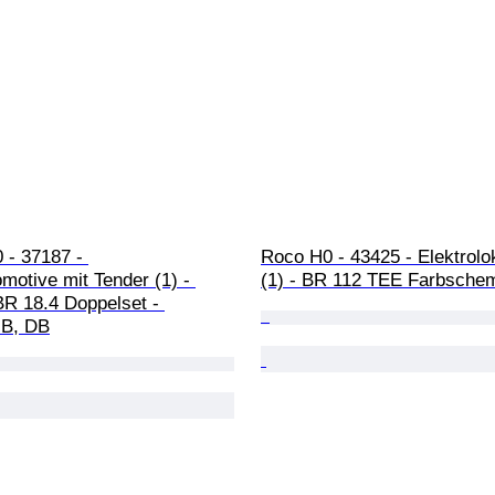
 - 37187 - 
Roco H0 - 43425 - Elektrolo
otive mit Tender (1) - 
(1) - BR 112 TEE Farbsche
BR 18.4 Doppelset - 
.B, DB