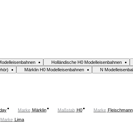
odelleisenbahnen
Holländische H0 Modelleisenbahnen
hör)
Märklin H0 Modelleisenbahnen
N Modelleisenb
oday
Marke
Märklin
Maßstab
H0
Marke
Fleischmann
Marke
Lima