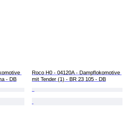
komotive 
Roco H0 - 04120A - Dampflokomotive 
ma - DB
mit Tender (1) - BR 23 105 - DB