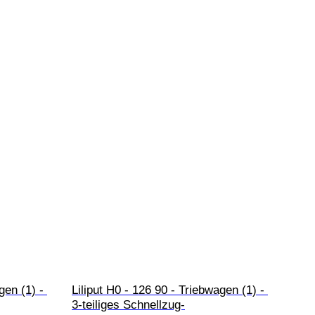
gen (1) - 
Liliput H0 - 126 90 - Triebwagen (1) - 
3-teiliges Schnellzug-