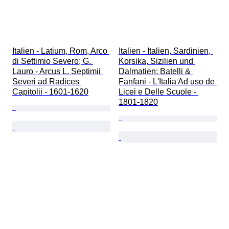
Italien - Latium, Rom, Arco 
Italien - Italien, Sardinien, 
di Settimio Severo; G. 
Korsika, Sizilien und 
Lauro - Arcus L. Septimii 
Dalmatien; Batelli & 
Severi ad Radices 
Fanfani - L'Italia Ad uso de 
Capitolii - 1601-1620
Licei e Delle Scuole - 
1801-1820