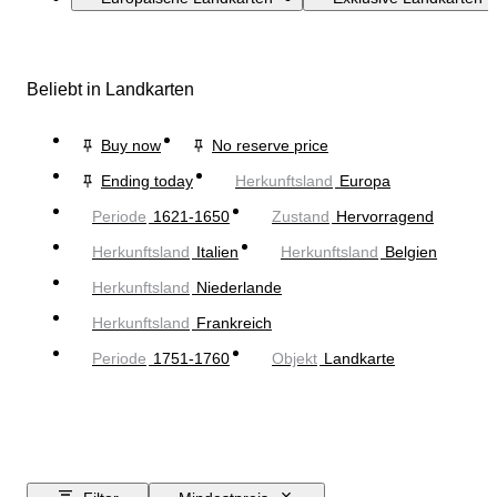
Beliebt in Landkarten
Buy now
No reserve price
Ending today
Herkunftsland
Europa
Periode
1621-1650
Zustand
Hervorragend
Herkunftsland
Italien
Herkunftsland
Belgien
Herkunftsland
Niederlande
Herkunftsland
Frankreich
Periode
1751-1760
Objekt
Landkarte