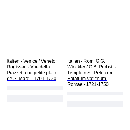
Italien - Venice / Veneto; 
Italien - Rom; G.G. 
Rogissart - Vue della 
Winckler / G.B. Probst. - 
Piazzetta ou petite place 
Templum St. Petri cum 
de S. Marc. - 1701-1720
Palatium Vaticnum 
Romae - 1721-1750