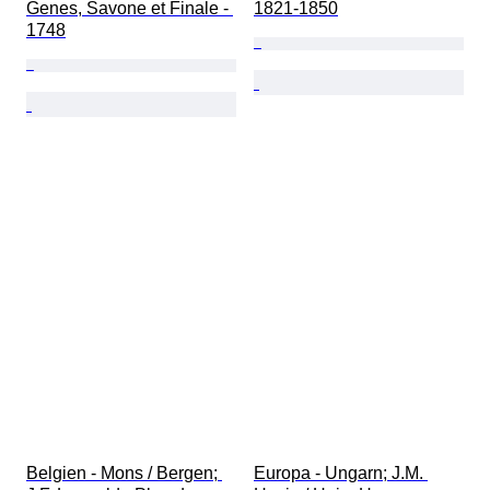
Genes, Savone et Finale - 
1821-1850
1748
Belgien - Mons / Bergen; 
Europa - Ungarn; J.M. 