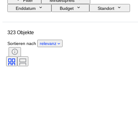
Filter
Mindestpreis
Enddatum
Budget
Standort
Größe
Abmessungen
Objekt
Herkunftsland
323 Objekte
Material
Zustand
Periode
Thema
Technik
Unterschrift
Sortieren nach
relevanz
Einband
Auflage
Sprache
Farbe
Original/Nachbau
Verkauft von
Epoche