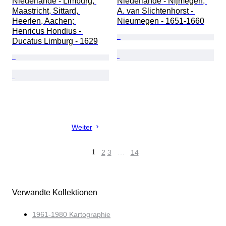
Niederlande - Limburg, 
Niederlande - Nijmegen; 
Maastricht, Sittard, 
A. van Slichtenhorst - 
Heerlen, Aachen; 
Nieumegen - 1651-1660
Henricus Hondius - 
Ducatus Limburg - 1629
Weiter
1
2
3
…
14
Verwandte Kollektionen
1961-1980 Kartographie