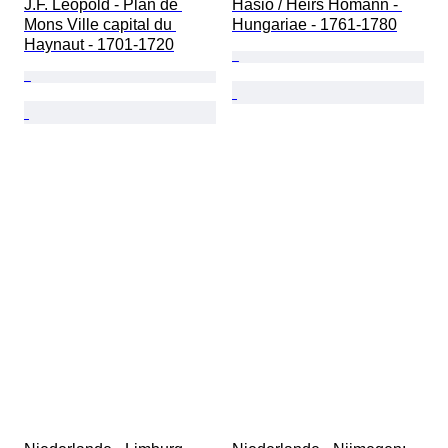
J.F. Leopold - Plan de 
Hasio / Heirs Homann - 
Mons Ville capital du 
Hungariae - 1761-1780
Haynaut - 1701-1720