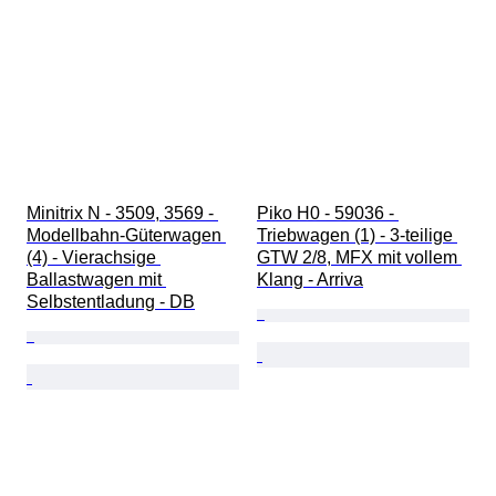
Minitrix N - 3509, 3569 - 
Piko H0 - 59036 - 
Modellbahn-Güterwagen 
Triebwagen (1) - 3-teilige 
(4) - Vierachsige 
GTW 2/8, MFX mit vollem 
Ballastwagen mit 
Klang - Arriva
Selbstentladung - DB