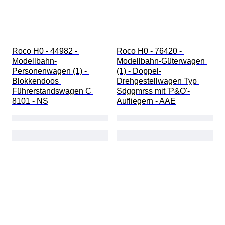
Roco H0 - 44982 - 
Roco H0 - 76420 - 
Modellbahn-
Modellbahn-Güterwagen 
Personenwagen (1) - 
(1) - Doppel-
Blokkendoos 
Drehgestellwagen Typ 
Führerstandswagen C 
Sdggmrss mit 'P&O'-
8101 - NS
Aufliegern - AAE