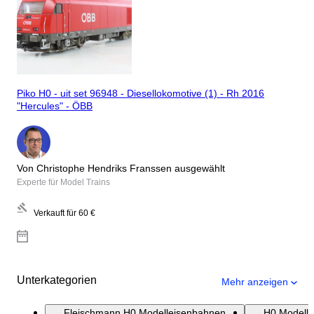
Piko H0 - uit set 96948 - Diesellokomotive (1) - Rh 2016
"Hercules" - ÖBB
Von Christophe Hendriks Franssen ausgewählt
Experte für Model Trains
Verkauft für
60 €
Unterkategorien
Mehr anzeigen
Fleischmann H0 Modelleisenbahnen
H0 Modell