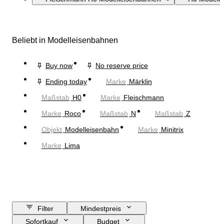
Beliebt in Modelleisenbahnen
Buy now
No reserve price
Ending today
Marke
Märklin
Maßstab
H0
Marke
Fleischmann
Marke
Roco
Maßstab
N
Maßstab
Z
Objekt
Modelleisenbahn
Marke
Minitrix
Marke
Lima
Filter
Mindestpreis
Sofortkauf
Budget