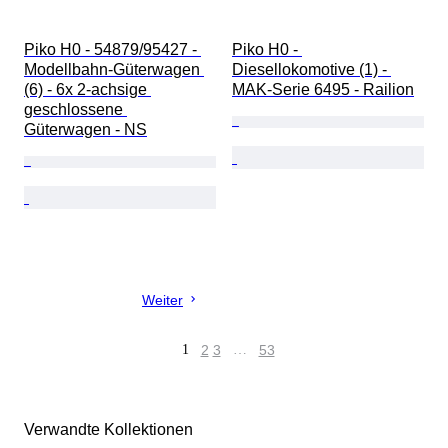
Piko H0 - 54879/95427 - 
Piko H0 - 
Modellbahn-Güterwagen 
Diesellokomotive (1) - 
(6) - 6x 2-achsige 
MAK-Serie 6495 - Railion
geschlossene 
Güterwagen - NS
Weiter
1
2
3
…
53
Verwandte Kollektionen