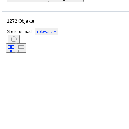
Enddatum
Standort
Marke
Objekt
Herkunftsland
1272 Objekte
Material
Zustand
Zubehör
Periode
Farbe
Maßstab
Sortieren nach
relevanz
Kontrolle
Stromversorgung
Eisenbahngesellschaft
Epoche