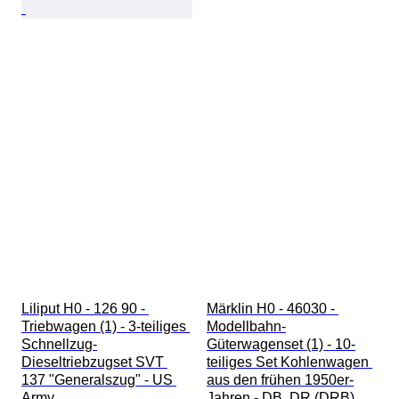
Liliput H0 - 126 90 - 
Märklin H0 - 46030 - 
Triebwagen (1) - 3-teiliges 
Modellbahn-
Schnellzug-
Güterwagenset (1) - 10-
Dieseltriebzugset SVT 
teiliges Set Kohlenwagen 
137 "Generalszug" - US 
aus den frühen 1950er-
Army
Jahren - DB, DR (DRB)