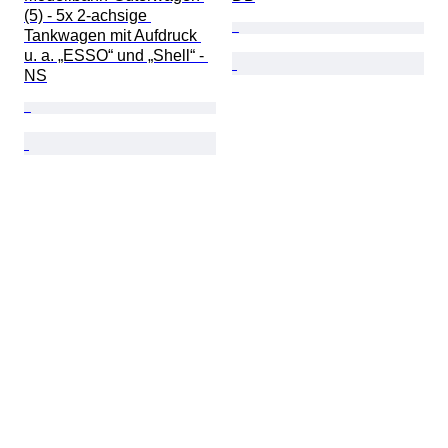
(5) - 5x 2-achsige 
Tankwagen mit Aufdruck 
u. a. „ESSO“ und „Shell“ - 
NS