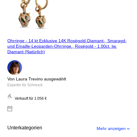
Ohrringe - 14 kt Exklusive 14K Roségold-Diamant-, Smaragd-
und Emaille-Leoparden-Ohrringe., Roségold - 1.00ct. tw.
Diamant (Natürlich)
Von Laura Trevino ausgewählt
Expertin für Schmuck
Verkauft für
1.056 €
Unterkategorien
Mehr anzeigen