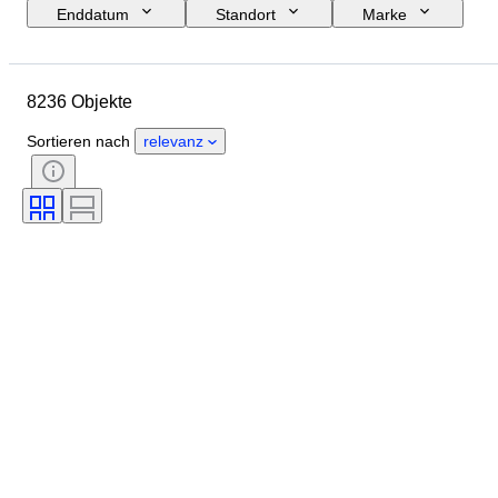
Enddatum
Standort
Marke
Objekt
Herkunftsland
Material
Geschlecht
8236 Objekte
Zustand
Edelstein
Zertifikat
Feingehalt
Stil
Schliff
Sortieren nach
relevanz
Reinheit
Farbstufe
Exakte Farbe
Angegebene Größe
Transparenz des Edelsteins
Behandlung
Diamanttyp
Perlenglanz
Epoche
Intensität der Fancy-Farbe
Oberflächenqualität der Perle(n)