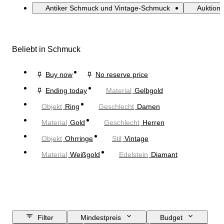
Antiker Schmuck und Vintage-Schmuck
Auktion:
Beliebt in Schmuck
Buy now
No reserve price
Ending today
Material
Gelbgold
Objekt
Ring
Geschlecht
Damen
Material
Gold
Geschlecht
Herren
Objekt
Ohrringe
Stil
Vintage
Material
Weißgold
Edelstein
Diamant
Filter
Mindestpreis
Budget