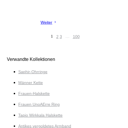
Weiter
1
2
3
…
100
Verwandte Kollektionen
Saphir-Ohrringe
Männer Kette
Frauen-Halskette
Frauen UnoAErre Ring
Tapio Wirkkala Halskette
Antikes vergoldetes Armband