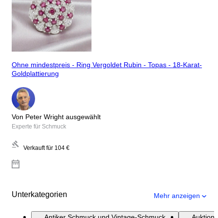
Ohne mindestpreis - Ring Vergoldet Rubin - Topas - 18-Karat-
Goldplattierung
Von Peter Wright ausgewählt
Experte für Schmuck
Verkauft für
104 €
Unterkategorien
Mehr anzeigen
Antiker Schmuck und Vintage-Schmuck
Auktion: