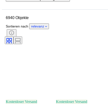
Enddatum
Standort
Marke
Objekt
Herkunftsland
6940 Objekte
Material
Geschlecht
Zustand
Edelstein
Zertifikat
Sortieren nach
relevanz
Feingehalt
Stil
Schliff
Reinheit
Farbstufe
Exakte Farbe
Angegebene Größe
Transparenz des Edelsteins
Behandlung
Diamanttyp
Perlenglanz
Intensität der Fancy-Farbe
Oberton der Fancy-Farbe
Epoche
Kostenloser Versand
Kostenloser Versand