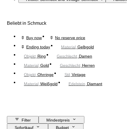
Beliebt in Schmuck
Buy now
No reserve price
Ending today
Material
Gelbgold
Objekt
Ring
Geschlecht
Damen
Material
Gold
Geschlecht
Herren
Objekt
Ohrringe
Stil
Vintage
Material
Weißgold
Edelstein
Diamant
Filter
Mindestpreis
Sofortkauf
Budget