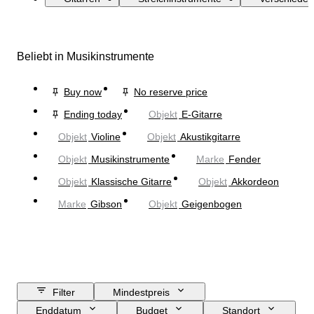
Beliebt in Musikinstrumente
Buy now
No reserve price
Ending today
Objekt
E-Gitarre
Objekt
Violine
Objekt
Akustikgitarre
Objekt
Musikinstrumente
Marke
Fender
Objekt
Klassische Gitarre
Objekt
Akkordeon
Marke
Gibson
Objekt
Geigenbogen
Filter
Mindestpreis
Enddatum
Budget
Standort