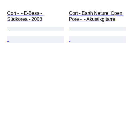
Cort -  - E-Bass - 
Cort - Earth Naturel Open 
Südkorea - 2003
Pore -  - Akustikgitarre