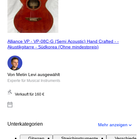
Alliance VP - VP-08C-G (Semi Acoustic) Hand Crafted - -
Akustikgitarre - Südkorea (Ohne mindestpreis)
Von Metin Levi ausgewählt
Experte für Musical Instruments
Verkauft für
160 €
Unterkategorien
Mehr anzeigen
Gitarren
Streichinstrumente
Verschieden