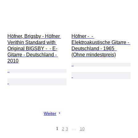
Höfner, Brigsby - Höfner 
Höfner -  - 
Verithin Standard with 
Elektroakustische Gitarre - 
Original BIGSBY -  - E-
Deutschland - 1965  
Gitarre - Deutschland - 
(Ohne mindestpreis)
2010
Weiter
1
2
3
…
10