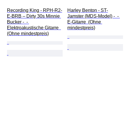
Recording King - RPH-R2-
Harley Benton - ST-
E-BRB – Dirty 30s Minnie 
Jamster (MDS-Model) -  - 
Bucker -  - 
E-Gitarre  (Ohne 
Elektroakustische Gitarre  
mindestpreis)
(Ohne mindestpreis)