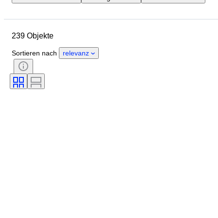
Marke
Objekt
Herkunftsland
Material
239 Objekte
Zustand
Zubehör
Periode
Stil
Epoche
Sortieren nach
relevanz
Getestet und funktionstüchtig