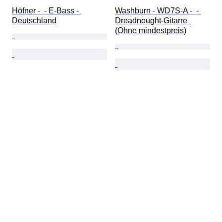
Höfner -  - E-Bass - 
Washburn - WD7S-A -  - 
Deutschland
Dreadnought-Gitarre  
(Ohne mindestpreis)